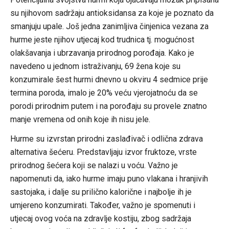
su njihovom sadržaju antioksidansa za koje je poznato da
smanjuju upale. Još jedna zanimljiva činjenica vezana za
hurme jeste njihov utjecaj kod trudnica tj. mogućnost
olakšavanja i ubrzavanja prirodnog porođaja. Kako je
navedeno u jednom istraživanju, 69 žena koje su
konzumirale šest hurmi dnevno u okviru 4 sedmice prije
termina poroda, imalo je 20% veću vjerojatnoću da se
porodi prirodnim putem i na porođaju su provele znatno
manje vremena od onih koje ih nisu jele.
Hurme su izvrstan prirodni zaslađivač i odlična zdrava
alternativa šećeru. Predstavljaju izvor fruktoze, vrste
prirodnog šećera koji se nalazi u voću. Važno je
napomenuti da, iako hurme imaju puno vlakana i hranjivih
sastojaka, i dalje su prilično kalorične i najbolje ih je
umjereno konzumirati. Također, važno je spomenuti i
utjecaj ovog voća na zdravlje kostiju, zbog sadržaja