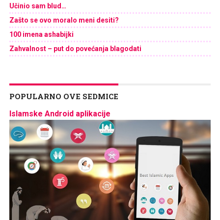
Učinio sam blud…
Zašto se ovo moralo meni desiti?
100 imena ashabijki
Zahvalnost – put do povećanja blagodati
POPULARNO OVE SEDMICE
Islamske Android aplikacije