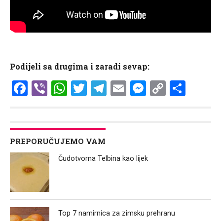
Podijeli sa drugima i zaradi sevap:
Facebook
Viber
WhatsApp
Twitter
Telegram
Email
Messenge
Copy
Shar
Link
PREPORUČUJEMO VAM
Čudotvorna Telbina kao lijek
Top 7 namirnica za zimsku prehranu