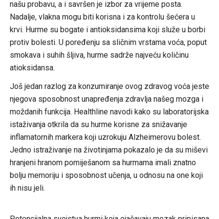
našu probavu, a i savršen je izbor za vrijeme posta.
Nadalje, vlakna mogu biti korisna i za kontrolu šećera u
krvi. Hurme su bogate i antioksidansima koji služe u borbi
protiv bolesti. U poređenju sa sličnim vrstama voća, poput
smokava i suhih šljiva, hurme sadrže najveću količinu
atioksidansa.
Još jedan razlog za konzumiranje ovog zdravog voća jeste
njegova sposobnost unapređenja zdravlja našeg mozga i
moždanih funkcija. Healthline navodi kako su laboratorijska
istaživanja otkrila da su hurme korisne za snižavanje
inflamatornih markera koji uzrokuju Alzheimerovu bolest.
Jedno istraživanje na životinjama pokazalo je da su miševi
hranjeni hranom pomiješanom sa hurmama imali znatno
bolju memoriju i sposobnost učenja, u odnosu na one koji
ih nisu jeli.
Potencijalna svojstva hurmi koja ojačavaju mozak pripisana