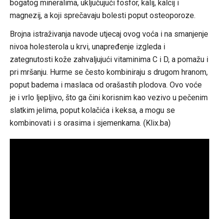
bogatog mineralima, uključujući fosfor, kalij, kalcij i
magnezij, a koji sprečavaju bolesti poput osteoporoze.
Brojna istraživanja navode utjecaj ovog voća i na smanjenje
nivoa holesterola u krvi, unapređenje izgleda i
zategnutosti kože zahvaljujući vitaminima C i D, a pomažu i
pri mršanju. Hurme se često kombiniraju s drugom hranom,
poput badema i maslaca od orašastih plodova. Ovo voće
je i vrlo ljepljivo, što ga čini korisnim kao vezivo u pečenim
slatkim jelima, poput kolačića i keksa, a mogu se
kombinovati i s orasima i sjemenkama. (Klix.ba)