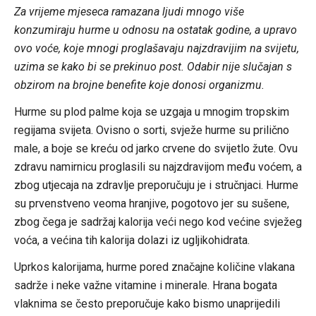
Za vrijeme mjeseca ramazana ljudi mnogo više
konzumiraju hurme u odnosu na ostatak godine, a upravo
ovo voće, koje mnogi proglašavaju najzdravijim na svijetu,
uzima se kako bi se prekinuo post. Odabir nije slučajan s
obzirom na brojne benefite koje donosi organizmu.
Hurme su plod palme koja se uzgaja u mnogim tropskim
regijama svijeta. Ovisno o sorti, svježe hurme su prilično
male, a boje se kreću od jarko crvene do svijetlo žute. Ovu
zdravu namirnicu proglasili su najzdravijom među voćem, a
zbog utjecaja na zdravlje preporučuju je i stručnjaci. Hurme
su prvenstveno veoma hranjive, pogotovo jer su sušene,
zbog čega je sadržaj kalorija veći nego kod većine svježeg
voća, a većina tih kalorija dolazi iz ugljikohidrata.
Uprkos kalorijama, hurme pored značajne količine vlakana
sadrže i neke važne vitamine i minerale. Hrana bogata
vlaknima se često preporučuje kako bismo unaprijedili