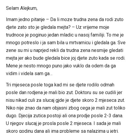
Selam Alejkum,
Imam jedno pitanje – Da li moze trudna zena da rodi zuto
djete zato sto je gledala mejta? – Uz vrijeme moje
trudnoce je poginuo jedan mladic u nasoj familiji. To me je
mnogo potreslo i ja sam bila u mrtvarnicu i gledala ga. Sve
zene su mi u naprjed rekli da trudna zena nesmije gledati
mejta jer ako bude gledala bice joj djete zuto kada se rodi.
Mene je nesto mnogo puno jako vuklo da odem da ga
vidim i videla sam ga…
Tri mjeseca posle toga kad mi se djete rodilo odmah
posle dan rodjena je mali bio zut. Doktoru su se cudili jer
nisu nikad culi za slucaj gjde je djete skoro 2 mjeseca zut.
Niko nije znao da nam objasni zbog cega je mali zut toliko
dugo. Djecija zutica postoji ali ona prodje posle 2-3 dana.
U njegov slucaj je prosla posle 2 mjeseca. I sada je mali
skoro godinu dana ali ima probleme sa nalazima u jetri.