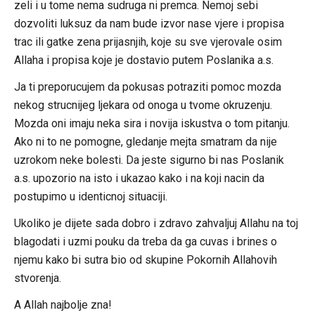
zeli i u tome nema sudruga ni premca. Nemoj sebi
dozvoliti luksuz da nam bude izvor nase vjere i propisa
trac ili gatke zena prijasnjih, koje su sve vjerovale osim
Allaha i propisa koje je dostavio putem Poslanika a.s.
Ja ti preporucujem da pokusas potraziti pomoc mozda
nekog strucnijeg ljekara od onoga u tvome okruzenju.
Mozda oni imaju neka sira i novija iskustva o tom pitanju.
Ako ni to ne pomogne, gledanje mejta smatram da nije
uzrokom neke bolesti. Da jeste sigurno bi nas Poslanik
a.s. upozorio na isto i ukazao kako i na koji nacin da
postupimo u identicnoj situaciji.
Ukoliko je dijete sada dobro i zdravo zahvaljuj Allahu na toj
blagodati i uzmi pouku da treba da ga cuvas i brines o
njemu kako bi sutra bio od skupine Pokornih Allahovih
stvorenja.
A Allah najbolje zna!