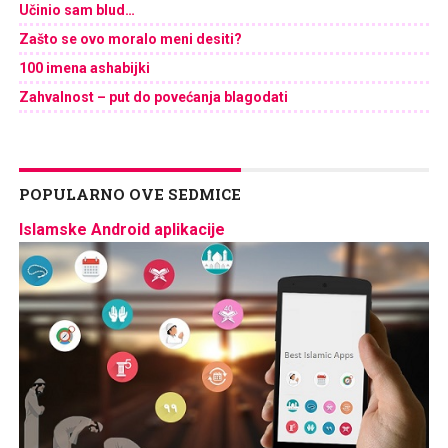
Učinio sam blud…
Zašto se ovo moralo meni desiti?
100 imena ashabijki
Zahvalnost – put do povećanja blagodati
POPULARNO OVE SEDMICE
Islamske Android aplikacije