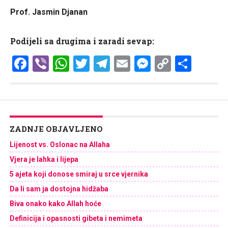
Prof. Jasmin Djanan
Podijeli sa drugima i zaradi sevap:
Facebook
Viber
WhatsApp
Twitter
Telegram
Email
Messenge
Copy
Shar
Link
ZADNJE OBJAVLJENO
Lijenost vs. Oslonac na Allaha
Vjera je lahka i lijepa
5 ajeta koji donose smiraj u srce vjernika
Da li sam ja dostojna hidžaba
Biva onako kako Allah hoće
Definicija i opasnosti gibeta i nemimeta