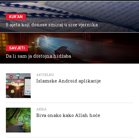
KUR'AN
5 ajeta koji donose smiraj u srce vjernika
SAVJETI
Da li sam ja dostojna hidžaba
AKTUELNO
Islamske Android aplikacije
AKIDA
Biva onako kako Allah hoće