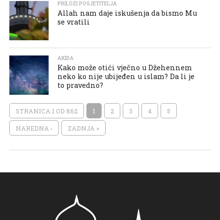
PRILOZI POSJETITELJA
Allah nam daje iskušenja da bismo Mu
se vratili
AKIDA
Kako može otići vječno u Džehennem
neko ko nije ubijeđen u islam? Da li je
to pravedno?
STRANICA 1 OD 862
1
2
3
4
5
NAREDNA ›
ZADNJA »