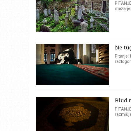
PITANJE:
mezarje,
Ne tug
Pitanje:
razlogom
Blud 
PITANJE:
razmišlj