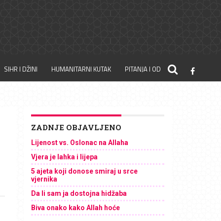
SIHR I DŽINI
HUMANITARNI KUTAK
PITANJA I ODGOVORI
ZADNJE OBJAVLJENO
Lijenost vs. Oslonac na Allaha
Vjera je lahka i lijepa
5 ajeta koji donose smiraj u srce
vjernika
Da li sam ja dostojna hidžaba
Biva onako kako Allah hoće
i