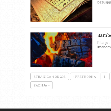
bezuspje
Sambo
Pitanje 
imenom "
STRANICA 4 OD 208
‹ PRETHODNA
1
ZADNJA »