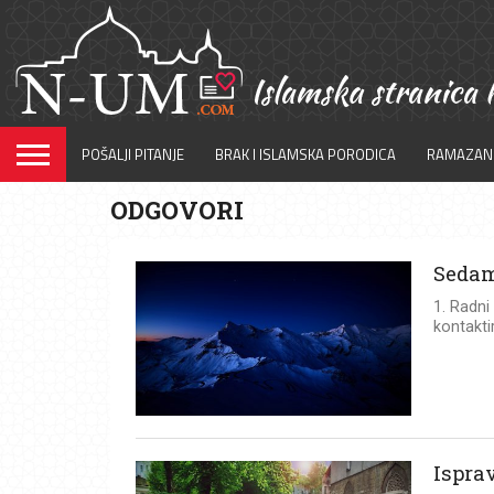
POŠALJI PITANJE
BRAK I ISLAMSKA PORODICA
RAMAZAN
ODGOVORI
Sedam
1. Radni
kontakti
Ispra