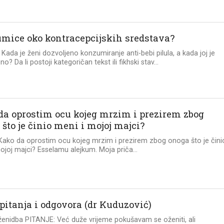
mice oko kontracepcijskih sredstava?
e: Kada je ženi dozvoljeno konzumiranje anti-bebi pilula, a kada joj je
o? Da li postoji kategoričan tekst ili fikhski stav...
da oprostim ocu kojeg mrzim i prezirem zbog
što je činio meni i mojoj majci?
 Kako da oprostim ocu kojeg mrzim i prezirem zbog onoga što je čini
ojoj majci? Esselamu alejkum. Moja priča...
 pitanja i odgovora (dr Kuduzović)
i ženidba PITANJE: Već duže vrijeme pokušavam se oženiti, ali