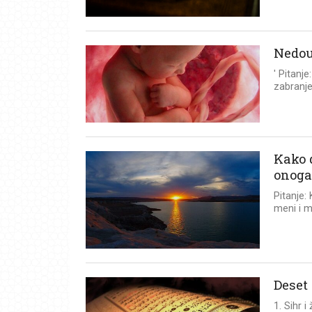
Nedou
' Pitanj
zabranjen
Kako 
onoga 
Pitanje:
meni i m
Deset
1. Sihr 