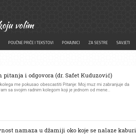
POUČNE PRIČE I TEKSTOVI
POKAJNICI
ZA SESTRE
SAVJETI
 pitanja i odgovora (dr. Safet Kuduzović)
 kolega me pokusao obescastiti Pitanje: Moj muz mi zabranjuje da
ram sa svojim radnim kolegom koji je jednom od mene...
vnost namaza u džamiji oko koje se nalaze kabur