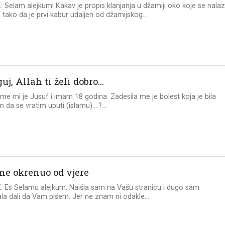
 Selam alejkum! Kakav je propis klanjanja u džamiji oko koje se nalaz
 tako da je prvi kabur udaljen od džamijskog...
uj, Allah ti želi dobro…
 Ime mi je Jusuf i imam 18 godina. Zadesila me je bolest koja je bila
 da se vratim uputi (islamu)….?...
me okrenuo od vjere
 Es Selamu alejkum. Naišla sam na Vašu stranicu i dugo sam
ala dali da Vam pišem. Jer ne znam ni odakle...