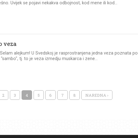
šno. Uvijek se pojavi nekakva odbojnost, kod mene ili kod...
 veza
: Selam alejkum! U Svedskoj je rasprostranjena jedna veza poznata p
sambo", tj. to je veza izmedju muskarca i zene...
2
3
4
5
6
7
8
NAREDNA ›