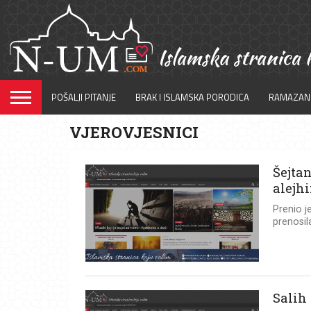
POŠALJI PITANJE
BRAK I ISLAMSKA PORODICA
RAMAZAN
VJEROVJESNICI
Šejta
alejh
Prenio j
prenosil
Salih