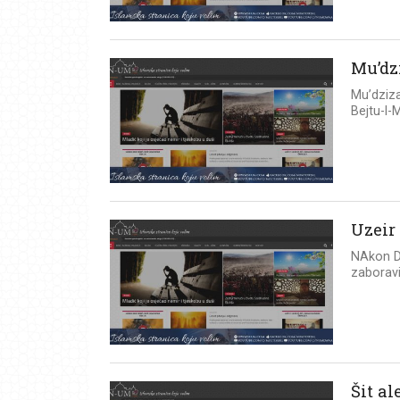
Mu’dz
Mu’dziza
Bejtu-l-
Uzeir
NAkon Da
zaboravi
Šit al