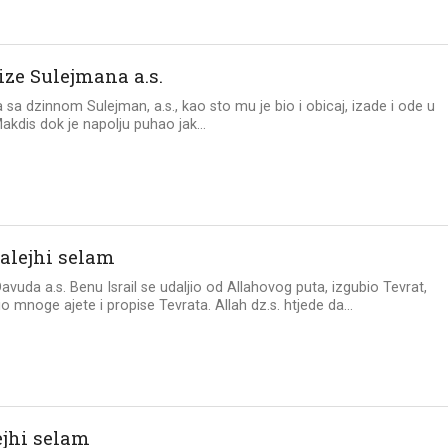
ize Sulejmana a.s.
 sa dzinnom Sulejman, a.s., kao sto mu je bio i obicaj, izade i ode u
Makdis dok je napolju puhao jak...
 alejhi selam
vuda a.s. Benu Israil se udaljio od Allahovog puta, izgubio Tevrat,
o mnoge ajete i propise Tevrata. Allah dz.s. htjede da...
ejhi selam