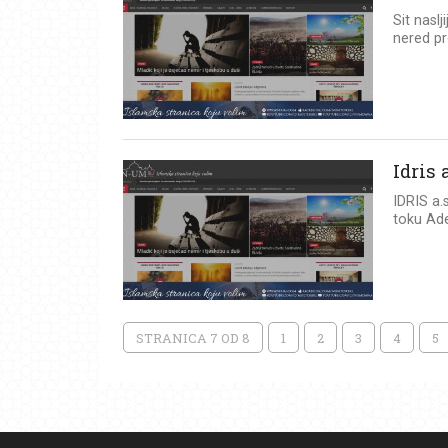
Sit nasl
nered pro
Idris 
IDRIS a.
toku Ade
STRANICA 7 OD 8
1
2
3
4
5