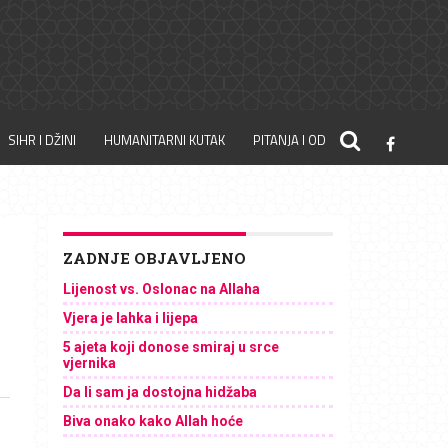
SIHR I DŽINI
HUMANITARNI KUTAK
PITANJA I ODGOVORI
ZADNJE OBJAVLJENO
Lijenost vs. Oslonac na Allaha
Vjera je lahka i lijepa
5 ajeta koji donose smiraj u srce
vjernika
Da li sam ja dostojna hidžaba
Biva onako kako Allah hoće