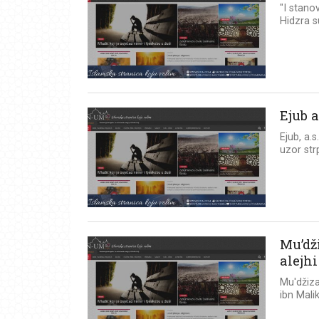
"I stano
Hidzra s
Ejub 
Ejub, a.
uzor strp
Mu’dž
alejh
Mu'džiza
ibn Malik