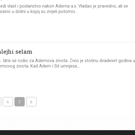
jijedi vlast i poslanstvo nakon Adema a.s. Vladao je pravedno, ali se
sirio u dolini u kojoj su zivjeli potomci...
alejhi selam
s. Idris se rodio za Ademova zivota. Zivio je stotinu dvadeset godina 
movog zivota. Kad Adem i Sit umrijese,...
6
7
8