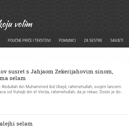
POUČNE PRIČE I TEKSTOVI
POKAJNICI
ZA SESTRE
SAVJETI
nov susret s Jahjaom Zekerijahovim sinom,
ima selam
e Abdullah ibn Muhammed ibd Ubejd, rahimehullah, svojim lancem
aca od Vuhejb ibn el-Verda, rahimehullah, da je rekao: Doslo je do...
 alejhi selam