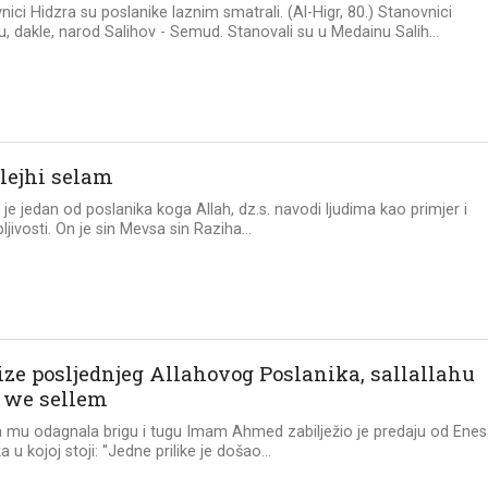
vnici Hidzra su poslanike laznim smatrali. (Al-Higr, 80.) Stanovnici
u, dakle, narod Salihov - Semud. Stanovali su u Medainu Salih...
alejhi selam
s. je jedan od poslanika koga Allah, dz.s. navodi ljudima kao primjer i
ljivosti. On je sin Mevsa sin Raziha...
ize posljednjeg Allahovog Poslanika, sallallahu
i we sellem
 mu odagnala brigu i tugu Imam Ahmed zabilježio je predaju od Ene
a u kojoj stoji: ''Jedne prilike je došao...