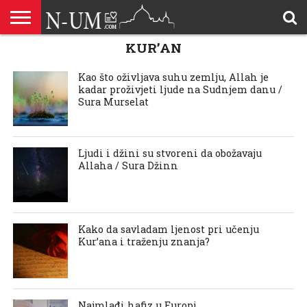
KUR’AN
ALLAHOVA
LIJEPA
BRAK I
DŽEHENNEM
DŽENNET
DOBROČINSTVO
DOVE
HADŽ
HADISI
HURIJE
HUMANITARNI
ILAHIJE
ISLAMOFOBIJA
IZREKE
KUR’AN
LIJEPI
NAMAZ
ODGOVORI
POKAJNICI
POUČNE
PRILOZI
PROBLEM
ŠALJIVE
RAMAZAN
REKAIK
SAVJETI
SIHR I
SMRT I
SNOVI
VJEROVJESNICI
ZANIMLJIVOSTI
ZA
ZDRAVLJE
IMENA
ISLAMSKA
PREMA
I ZIKR
KUTAK
I CITATI
ISLAM
PRIČE I
POSJETITELJA
I
PRIČE
DŽINNI
SUDNJI
I NAUKA
SESTRE
PORODICA
RODITELJIMA
TEKSTOVI
DEVIJACIJE
DAN
Kao što oživljava suhu zemlju, Allah je
U
kadar proživjeti ljude na Sudnjem danu /
DRUŠTVU
Sura Murselat
Ljudi i džini su stvoreni da obožavaju
Allaha / Sura Džinn
Kako da savladam ljenost pri učenju
Kur’ana i traženju znanja?
Najmlađi hafiz u Europi