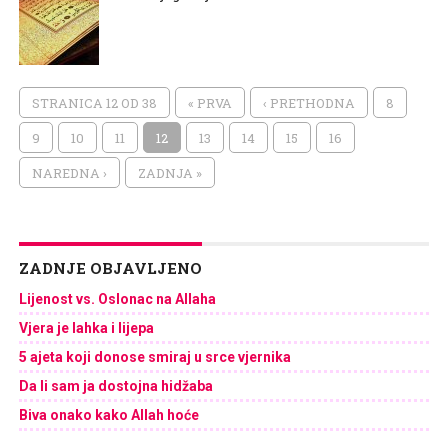
STRANICA 12 OD 38
« PRVA
‹ PRETHODNA
8
9
10
11
12
13
14
15
16
NAREDNA ›
ZADNJA »
ZADNJE OBJAVLJENO
Lijenost vs. Oslonac na Allaha
Vjera je lahka i lijepa
5 ajeta koji donose smiraj u srce vjernika
Da li sam ja dostojna hidžaba
Biva onako kako Allah hoće