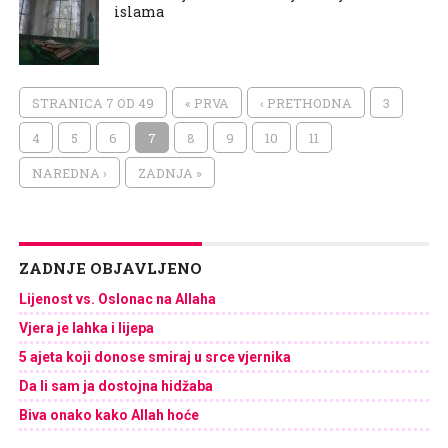
islama
STRANICA 7 OD 49
« PRVA
‹ PRETHODNA
3
4
5
6
7
8
9
10
11
NAREDNA ›
ZADNJA »
ZADNJE OBJAVLJENO
Lijenost vs. Oslonac na Allaha
Vjera je lahka i lijepa
5 ajeta koji donose smiraj u srce vjernika
Da li sam ja dostojna hidžaba
Biva onako kako Allah hoće