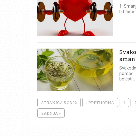
1. Smanj
bit ćete
Svako
smanj
Svakodn
pomoći z
bolesti...
STRANICA 5 OD 12
‹ PRETHODNA
1
ZADNJA »