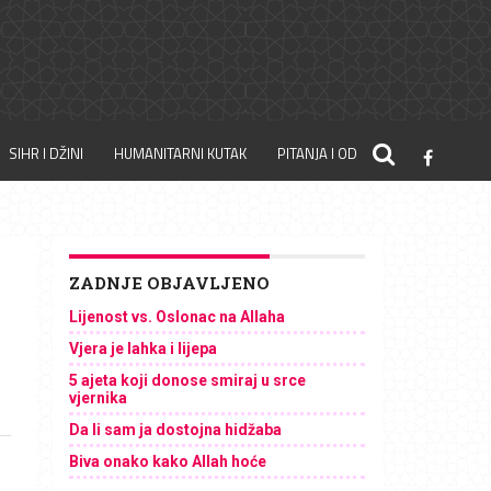
SIHR I DŽINI
HUMANITARNI KUTAK
PITANJA I ODGOVORI
ZADNJE OBJAVLJENO
Lijenost vs. Oslonac na Allaha
Vjera je lahka i lijepa
5 ajeta koji donose smiraj u srce
vjernika
Da li sam ja dostojna hidžaba
Biva onako kako Allah hoće