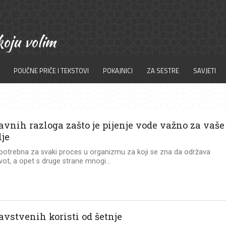
POUČNE PRIČE I TEKSTOVI
POKAJNICI
ZA SESTRE
SAVJETI
avnih razloga zašto je pijenje vode važno za vaše
lje
potrebna za svaki proces u organizmu za koji se zna da održava
ivot, a opet s druge strane mnogi...
avstvenih koristi od šetnje