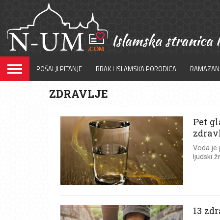
POŠALJI PITANJE
BRAK I ISLAMSKA PORODICA
RAMAZAN
ZDRAVLJE
Pet gl
zdrav
Voda je 
ljudski ž
13 zdr