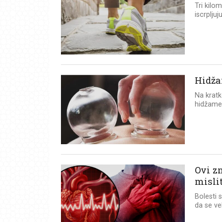
Tri kilo
iscrplju
Hidža
Na kratk
hidžame,
Ovi zn
mislit
Bolesti 
da se vel