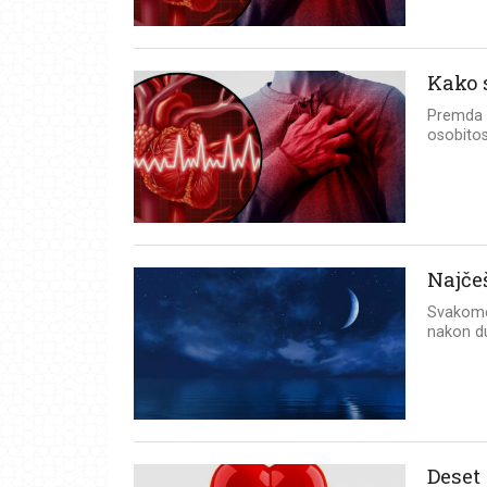
Kako s
Premda m
osobitos
Najče
Svakome
nakon du
Deset 