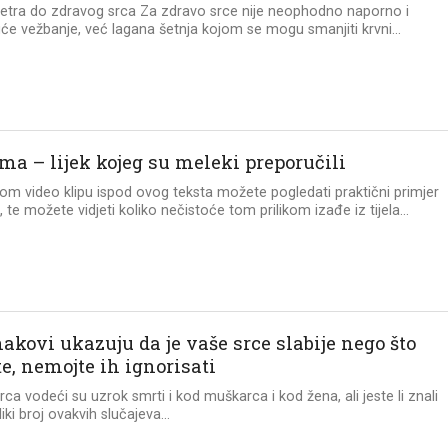
metra do zdravog srca Za zdravo srce nije neophodno naporno i
juće vežbanje, već lagana šetnja kojom se mogu smanjiti krvni...
ma – lijek kojeg su meleki preporučili
om video klipu ispod ovog teksta možete pogledati praktični primjer
 te možete vidjeti koliko nečistoće tom prilikom izađe iz tijela...
akovi ukazuju da je vaše srce slabije nego što
e, nemojte ih ignorisati
srca vodeći su uzrok smrti i kod muškarca i kod žena, ali jeste li znali
iki broj ovakvih slučajeva...