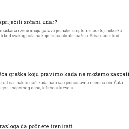
priječiti srčani udar?
uškarci i žene imaju gotovo jednake simptome, postoji nekoliko
ti kod svakog pola na koje treba obratiti pažnju. Srčani udar kod...
šća greška koju pravimo kada ne možemo zaspat
 od nas nalete noći kada nam san jednostavno neće na oči. Čak i
gog i napornog dana, ležimo u krevetu...
razloga da počnete trenirati