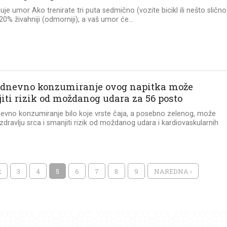
uje umor Ako trenirate tri puta sedmično (vozite bicikl ili nešto slično
 20% živahniji (odmorniji), a vaš umor će...
dnevno konzumiranje ovog napitka može
iti rizik od moždanog udara za 56 posto
evno konzumiranje bilo koje vrste čaja, a posebno zelenog, može
dravlju srca i smanjiti rizik od moždanog udara i kardiovaskularnih
2
3
4
5
6
7
8
9
NAREDNA ›