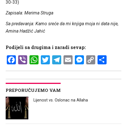
30-33)
Zapisala: Merima Struga
Sa predavanja: Kamo sreće da mi knjiga moja ni data nije,
Amina Hadžić Jahić
Podijeli sa drugima i zaradi sevap:
Facebook
Viber
WhatsApp
Twitter
Telegram
Email
Messenge
Copy
Shar
Link
PREPORUČUJEMO VAM
Lijenost vs. Oslonac na Allaha