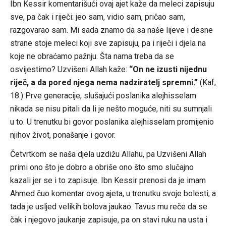
Ibn Kessir komentarišući ovaj ajet kaže da meleci zapisuju
sve, pa čak i riječi: jeo sam, vidio sam, pričao sam,
razgovarao sam. Mi sada znamo da sa naše lijeve i desne
strane stoje meleci koji sve zapisuju, pa i riječi i djela na
koje ne obraćamo pažnju. Šta nama treba da se
osvijestimo? Uzvišeni Allah kaže:
“On ne izusti nijednu
riječ, a da pored njega nema nadziratelj spremni.”
(Kaf,
18.) Prve generacije, slušajući poslanika alejhisselam
nikada se nisu pitali da li je nešto moguće, niti su sumnjali
u to. U trenutku bi govor poslanika alejhisselam promijenio
njihov život, ponašanje i govor.
Četvrtkom se naša djela uzdižu Allahu, pa Uzvišeni Allah
primi ono što je dobro a obriše ono što smo slučajno
kazali jer se i to zapisuje. Ibn Kessir prenosi da je imam
Ahmed čuo komentar ovog ajeta, u trenutku svoje bolesti, a
tada je usljed velikih bolova jaukao. Tavus mu reče da se
čak i njegovo jaukanje zapisuje, pa on stavi ruku na usta i