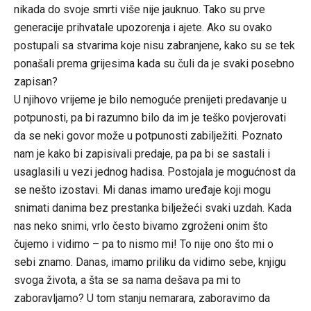
nikada do svoje smrti više nije jauknuo. Tako su prve
generacije prihvatale upozorenja i ajete. Ako su ovako
postupali sa stvarima koje nisu zabranjene, kako su se tek
ponašali prema grijesima kada su čuli da je svaki posebno
zapisan?
U njihovo vrijeme je bilo nemoguće prenijeti predavanje u
potpunosti, pa bi razumno bilo da im je teško povjerovati
da se neki govor može u potpunosti zabilježiti. Poznato
nam je kako bi zapisivali predaje, pa pa bi se sastali i
usaglasili u vezi jednog hadisa. Postojala je mogućnost da
se nešto izostavi. Mi danas imamo uređaje koji mogu
snimati danima bez prestanka bilježeći svaki uzdah. Kada
nas neko snimi, vrlo često bivamo zgroženi onim što
čujemo i vidimo – pa to nismo mi! To nije ono što mi o
sebi znamo. Danas, imamo priliku da vidimo sebe, knjigu
svoga života, a šta se sa nama dešava pa mi to
zaboravljamo? U tom stanju nemarara, zaboravimo da