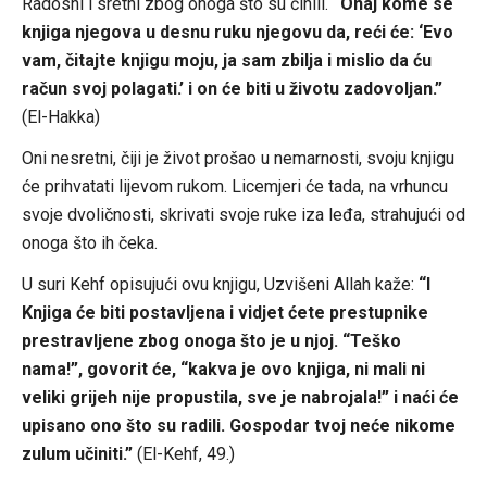
Radosni i sretni zbog onoga što su činili.
“Onaj kome se
knjiga njegova u desnu ruku njegovu da, reći će: ‘Evo
vam, čitajte knjigu moju, ja sam zbilja i mislio da ću
račun svoj polagati.’ i on će biti u životu zadovoljan.”
(El-Hakka)
Oni nesretni, čiji je život prošao u nemarnosti, svoju knjigu
će prihvatati lijevom rukom. Licemjeri će tada, na vrhuncu
svoje dvoličnosti, skrivati svoje ruke iza leđa, strahujući od
onoga što ih čeka.
U suri Kehf opisujući ovu knjigu, Uzvišeni Allah kaže:
“I
Knjiga će biti postavljena i vidjet ćete prestupnike
prestravljene zbog onoga što je u njoj. “Teško
nama!”, govorit će, “kakva je ovo knjiga, ni mali ni
veliki grijeh nije propustila, sve je nabrojala!” i naći će
upisano ono što su radili. Gospodar tvoj neće nikome
zulum učiniti.”
(El-Kehf, 49.)