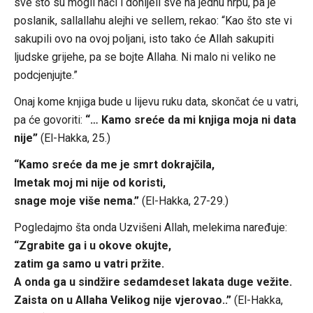
sve što su mogli naći i donijeli sve na jednu hrpu, pa je
poslanik, sallallahu alejhi ve sellem, rekao: “Kao što ste vi
sakupili ovo na ovoj poljani, isto tako će Allah sakupiti
ljudske grijehe, pa se bojte Allaha. Ni malo ni veliko ne
podcjenjujte.”
Onaj kome knjiga bude u lijevu ruku data, skončat će u vatri,
pa će govoriti:
“… Kamo sreće da mi knjiga moja ni data
nije”
(El-Hakka, 25.)
“Kamo sreće da me je smrt dokrajčila,
Imetak moj mi nije od koristi,
snage moje više nema.”
(El-Hakka, 27-29.)
Pogledajmo šta onda Uzvišeni Allah, melekima naređuje:
“Zgrabite ga i u okove okujte,
zatim ga samo u vatri pržite.
A onda ga u sindžire sedamdeset lakata duge vežite.
Zaista on u Allaha Velikog nije vjerovao..”
(El-Hakka,