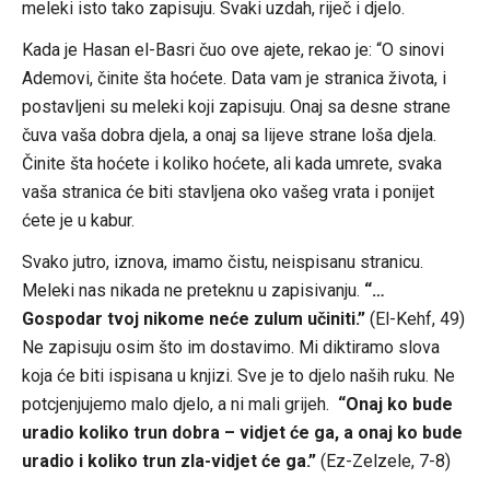
meleki isto tako zapisuju. Svaki uzdah, riječ i djelo.
Kada je Hasan el-Basri čuo ove ajete, rekao je: “O sinovi
Ademovi, činite šta hoćete. Data vam je stranica života, i
postavljeni su meleki koji zapisuju. Onaj sa desne strane
čuva vaša dobra djela, a onaj sa lijeve strane loša djela.
Činite šta hoćete i koliko hoćete, ali kada umrete, svaka
vaša stranica će biti stavljena oko vašeg vrata i ponijet
ćete je u kabur.
Svako jutro, iznova, imamo čistu, neispisanu stranicu.
Meleki nas nikada ne preteknu u zapisivanju.
“…
Gospodar tvoj nikome neće zulum učiniti.”
(El-Kehf, 49)
Ne zapisuju osim što im dostavimo. Mi diktiramo slova
koja će biti ispisana u knjizi. Sve je to djelo naših ruku. Ne
potcjenjujemo malo djelo, a ni mali grijeh.
“Onaj ko bude
uradio koliko trun dobra – vidjet će ga, a onaj ko bude
uradio i koliko trun zla-vidjet će ga.”
(Ez-Zelzele, 7-8)