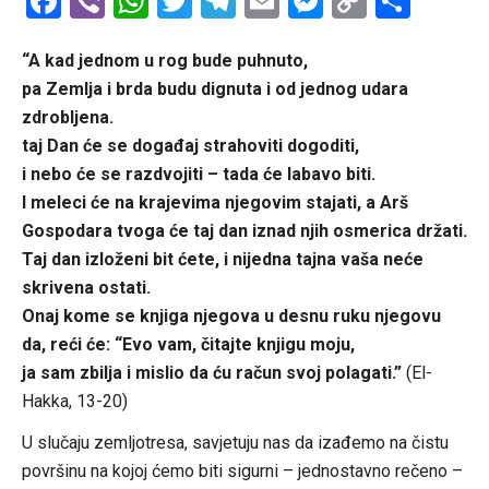
Facebook
Viber
WhatsApp
Twitter
Telegram
Email
Messenge
Copy
Shar
Link
“A kad jednom u rog bude puhnuto,
pa Zemlja i brda budu dignuta i od jednog udara
zdrobljena.
taj Dan će se događaj strahoviti dogoditi,
i nebo će se razdvojiti – tada će labavo biti.
I meleci će na krajevima njegovim stajati, a Arš
Gospodara tvoga će taj dan iznad njih osmerica držati.
Taj dan izloženi bit ćete, i nijedna tajna vaša neće
skrivena ostati.
Onaj kome se knjiga njegova u desnu ruku njegovu
da, reći će: “Evo vam, čitajte knjigu moju,
ja sam zbilja i mislio da ću račun svoj polagati.”
(El-
Hakka, 13-20)
U slučaju zemljotresa, savjetuju nas da izađemo na čistu
površinu na kojoj ćemo biti sigurni – jednostavno rečeno –