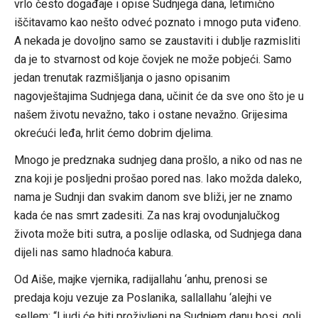
vrlo često događaje i opise Sudnjega dana, letimično
iščitavamo kao nešto odveć poznato i mnogo puta viđeno.
A nekada je dovoljno samo se zaustaviti i dublje razmisliti
da je to stvarnost od koje čovjek ne može pobjeći. Samo
jedan trenutak razmišljanja o jasno opisanim
nagovještajima Sudnjega dana, učinit će da sve ono što je u
našem životu nevažno, tako i ostane nevažno. Grijesima
okrećući leđa, hrlit ćemo dobrim djelima.
Mnogo je predznaka sudnjeg dana prošlo, a niko od nas ne
zna koji je posljedni prošao pored nas. Iako možda daleko,
nama je Sudnji dan svakim danom sve bliži, jer ne znamo
kada će nas smrt zadesiti. Za nas kraj ovodunjalučkog
života može biti sutra, a poslije odlaska, od Sudnjega dana
dijeli nas samo hladnoća kabura.
Od Aiše, majke vjernika, radijallahu ‘anhu, prenosi se
predaja koju vezuje za Poslanika, sallallahu ‘alejhi ve
sellem: “Ljudi će biti proživljeni na Sudnjem danu bosi, goli