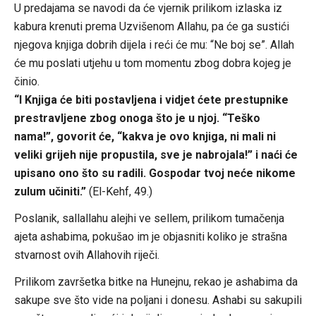
U predajama se navodi da će vjernik prilikom izlaska iz
kabura krenuti prema Uzvišenom Allahu, pa će ga sustići
njegova knjiga dobrih dijela i reći će mu: “Ne boj se”. Allah
će mu poslati utjehu u tom momentu zbog dobra kojeg je
činio.
“I Knjiga će biti postavljena i vidjet ćete prestupnike
prestravljene zbog onoga što je u njoj. “Teško
nama!”, govorit će, “kakva je ovo knjiga, ni mali ni
veliki grijeh nije propustila, sve je nabrojala!” i naći će
upisano ono što su radili. Gospodar tvoj neće nikome
zulum učiniti.”
(El-Kehf, 49.)
Poslanik, sallallahu alejhi ve sellem, prilikom tumačenja
ajeta ashabima, pokušao im je objasniti koliko je strašna
stvarnost ovih Allahovih riječi.
Prilikom završetka bitke na Hunejnu, rekao je ashabima da
sakupe sve što vide na poljani i donesu. Ashabi su sakupili