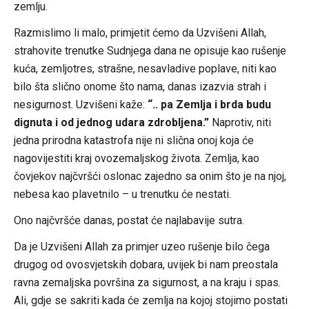
zemlju.
Razmislimo li malo, primjetit ćemo da Uzvišeni Allah,
strahovite trenutke Sudnjega dana ne opisuje kao rušenje
kuća, zemljotres, strašne, nesavladive poplave, niti kao
bilo šta slično onome što nama, danas izazvia strah i
nesigurnost. Uzvišeni kaže:
“.. pa Zemlja i brda budu
dignuta i od jednog udara zdrobljena.”
Naprotiv, niti
jedna prirodna katastrofa nije ni slična onoj koja će
nagovijestiti kraj ovozemaljskog života. Zemlja, kao
čovjekov najčvršći oslonac zajedno sa onim što je na njoj,
nebesa kao plavetnilo – u trenutku će nestati.
Ono najčvršće danas, postat će najlabavije sutra.
Da je Uzvišeni Allah za primjer uzeo rušenje bilo čega
drugog od ovosvjetskih dobara, uvijek bi nam preostala
ravna zemaljska površina za sigurnost, a na kraju i spas.
Ali, gdje se sakriti kada će zemlja na kojoj stojimo postati