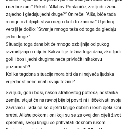
i neobrezani.” Rekoh: “Allahov Poslaniče, zar ljudi i žene
zajedno i gledaju jedni druge?” On reče: “Aiša, biće tada
mnogo ozbiljnijih stvari nego da ih to zanima.” U jednoj
verziji je došlo: “Stvar je mnogo teža od toga da gledaju
jedni druge.”
Situacija toga dana bit će mnogo ozbiljnija od pukog
razmišljanja o odjeći. Kakva li je težina toga dana, ako ljudi,
goli i bosi, jedni drugima neće privlačiti nikakavu
pozornost?!
Kolika tegobna situacija mora biti da ni najveća ljudska
vrijednost neće imati svoju težinu?
Svi ljudi, goli i bosi, nakon strahovitog potresa, nestanka
zemlje, stajat će na ravnoj bijeloj površini i iščekivati svoju
završnicu. Tada će se dijeliti knjige dobrih i loših djela. Oni
sretni, Allahu pokorni, oni koji su se za ovaj dan cijeli život
spremali, svoju knjigu će prihvatati desnom rukom.