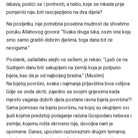
labava, podići se i protresti, a nebo, koje se nikada prije
pomjerilo nije, biti rascijepljeno na dva dijela?
Na posljetku, nije potrebna posebna mudrost da shvatimo
poruku Allahovog govora: “Svaka druga luka, osim one koju
smo samo gradili dobrim djelima, toga dana bit će
nesigurna.”
Poslanik, sallallahu alejhi ve sellem, je rekao: “Ljudi će na
Sudnjem danu biti sakupljeni na zemlji koja je potpuno
bijela, kao da je od najboljeg brašna.” (Muslim)
Na bijeloj površini, svaka i najmanja prljavština biva vidljiva.
Gdje se onda skriti, zajedno sa svojim grijesima kada
mjesto vaganja dobrih djela postane ravna bijela površina?!
Sama pomisao na bijelu površinu, na kojoj su okupljeni svi
ljudi kojima predstoji polaganje računa Gospodaru nebesa i
zemlje, kojemu ništa skriveno nije, dovoljna nam je
opomena. Danas, uposleni raznoraznim drugim temama,