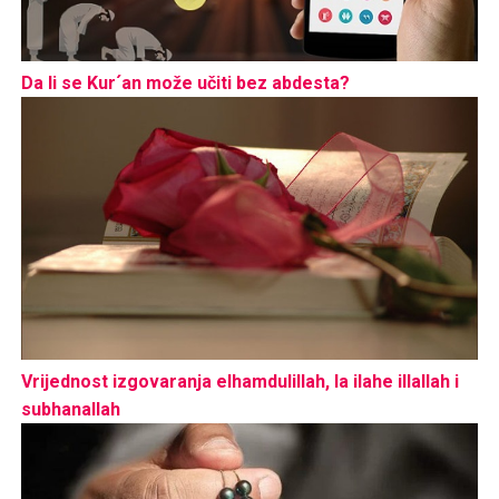
Da li se Kur´an može učiti bez abdesta?
Vrijednost izgovaranja elhamdulillah, la ilahe illallah i
subhanallah