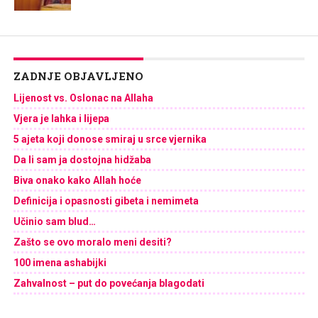
ZADNJE OBJAVLJENO
Lijenost vs. Oslonac na Allaha
Vjera je lahka i lijepa
5 ajeta koji donose smiraj u srce vjernika
Da li sam ja dostojna hidžaba
Biva onako kako Allah hoće
Definicija i opasnosti gibeta i nemimeta
Učinio sam blud…
Zašto se ovo moralo meni desiti?
100 imena ashabijki
Zahvalnost – put do povećanja blagodati