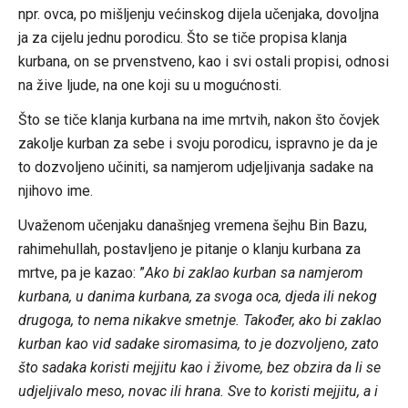
npr. ovca, po mišljenju većinskog dijela učenjaka, dovoljna
ja za cijelu jednu porodicu. Što se tiče propisa klanja
kurbana, on se prvenstveno, kao i svi ostali propisi, odnosi
na žive ljude, na one koji su u mogućnosti.
Što se tiče klanja kurbana na ime mrtvih, nakon što čovjek
zakolje kurban za sebe i svoju porodicu, ispravno je da je
to dozvoljeno učiniti, sa namjerom udjeljivanja sadake na
njihovo ime.
Uvaženom učenjaku današnjeg vremena šejhu Bin Bazu,
rahimehullah, postavljeno je pitanje o klanju kurbana za
mrtve, pa je kazao: ”
Ako bi zaklao kurban sa namjerom
kurbana, u danima kurbana, za svoga oca, djeda ili nekog
drugoga, to nema nikakve smetnje. Također, ako bi zaklao
kurban kao vid sadake siromasima, to je dozvoljeno, zato
što sadaka koristi mejjitu kao i živome, bez obzira da li se
udjeljivalo meso, novac ili hrana. Sve to koristi mejjitu, a i