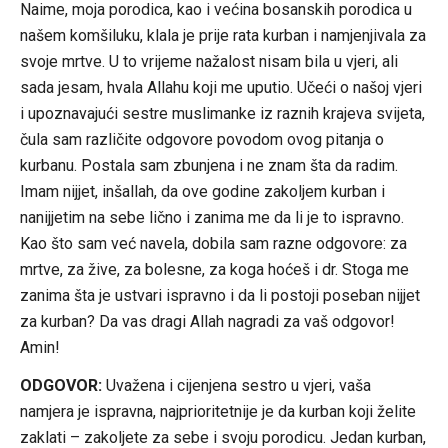
Naime, moja porodica, kao i većina bosanskih porodica u
našem komšiluku, klala je prije rata kurban i namjenjivala za
svoje mrtve. U to vrijeme nažalost nisam bila u vjeri, ali
sada jesam, hvala Allahu koji me uputio. Učeći o našoj vjeri
i upoznavajući sestre muslimanke iz raznih krajeva svijeta,
čula sam različite odgovore povodom ovog pitanja o
kurbanu. Postala sam zbunjena i ne znam šta da radim.
Imam nijjet, inšallah, da ove godine zakoljem kurban i
nanijjetim na sebe lično i zanima me da li je to ispravno.
Kao što sam već navela, dobila sam razne odgovore: za
mrtve, za žive, za bolesne, za koga hoćeš i dr. Stoga me
zanima šta je ustvari ispravno i da li postoji poseban nijjet
za kurban? Da vas dragi Allah nagradi za vaš odgovor!
Amin!
ODGOVOR:
Uvažena i cijenjena sestro u vjeri, vaša
namjera je ispravna, najprioritetnije je da kurban koji želite
zaklati – zakoljete za sebe i svoju porodicu. Jedan kurban,