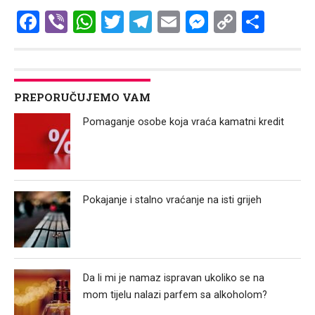
Facebook
Viber
WhatsApp
Twitter
Telegram
Email
Messenge
Copy
Shar
Link
PREPORUČUJEMO VAM
Pomaganje osobe koja vraća kamatni kredit
Pokajanje i stalno vraćanje na isti grijeh
Da li mi je namaz ispravan ukoliko se na
mom tijelu nalazi parfem sa alkoholom?