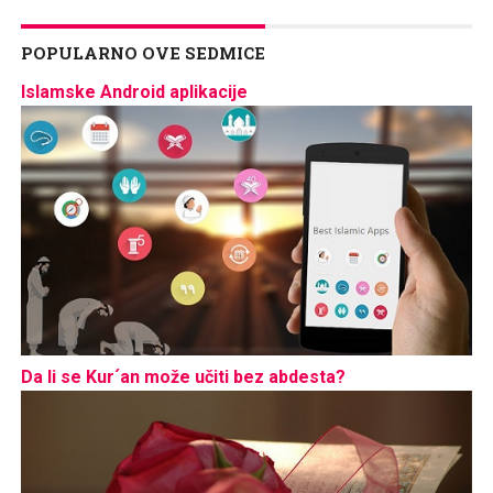
POPULARNO OVE SEDMICE
Islamske Android aplikacije
Da li se Kur´an može učiti bez abdesta?