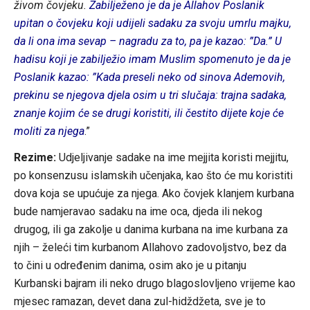
živom čovjeku.
Zabilježeno je da je Allahov Poslanik
upitan o čovjeku koji udijeli sadaku za svoju umrlu majku,
da li ona ima sevap – nagradu za to, pa je kazao: ”Da.” U
hadisu koji je zabilježio imam Muslim spomenuto je da je
Poslanik kazao: ”Kada preseli neko od sinova Ademovih,
prekinu se njegova djela osim u tri slučaja: trajna sadaka,
znanje kojim će se drugi koristiti, ili čestito dijete koje će
moliti za njega
.”
Rezime:
Udjeljivanje sadake na ime mejjita koristi mejjitu,
po konsenzusu islamskih učenjaka, kao što će mu koristiti
dova koja se upućuje za njega. Ako čovjek klanjem kurbana
bude namjeravao sadaku na ime oca, djeda ili nekog
drugog, ili ga zakolje u danima kurbana na ime kurbana za
njih – želeći tim kurbanom Allahovo zadovoljstvo, bez da
to čini u određenim danima, osim ako je u pitanju
Kurbanski bajram ili neko drugo blagoslovljeno vrijeme kao
mjesec ramazan, devet dana zul-hidždžeta, sve je to