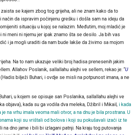
zaista se kajem zbog tog grijeha, ali ne znam kako da to
način da ispravim počinjenu grešku i došla sam na ideju da
mijeniti situaciju u kojoj se nalazim. Međutim, moj mladić je
i ni meni ni njemu jer ipak znamo šta se desilo. Ja bih vas
dić i ja mogli uraditi da nam bude lakše da živimo sa mojom
rijeha. Na to nam ukazuje veliki broj hadisa prenesenih jakim
lem. Allahov Poslanik, sallallahu alejhi ve sellem, rekao je: “
U
 (Hadis bilježi Buhari, i ovdje se misli na potpunost imana, a ne
hari, u kojem se opisuje san Poslanika, sallallahu alejhi ve
 objava), kada su ga vodila dva meleka, Džibril i Mikail,
i kada
ja je na vrhu imala veoma mali otvor, a na dnu je bila prostrana. U
ženama koji su vrištali od bolova i koji su pokušavali izaći iz te
 na dno jame i bili bi izlagani patnji. Na kraju tog putovanja