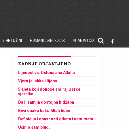
SIHR I DŽINI
HUMANITARNI KUTAK
PITANJA I ODGOVORI
ZADNJE OBJAVLJENO
Lijenost vs. Oslonac na Allaha
Vjera je lahka i lijepa
5 ajeta koji donose smiraj u srce
vjernika
Da li sam ja dostojna hidžaba
Biva onako kako Allah hoće
Definicija i opasnosti gibeta i nemimeta
Učinio sam blud…