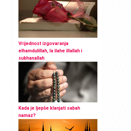
Vrijednost izgovaranja
elhamdulillah, la ilahe illallah i
subhanallah
Kada je ljepše klanjati sabah
namaz?