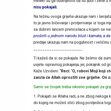
meleki su ga obavijestili da su ljudi i žene u to
nisu pokajali.
Na težinu ovoga grijeha ukazuje nam i šerijats
to je javno bičevanje i protjerivanje iz toga
sa dobrim lancem prenosilaca u kojem se navod
proširiti u jednom narodu blud i kamata, a d
predaje ukazuju nam na pogubnost i veličinu 
______________________
Ti kažeš da si se pokajala. Ne želimo da sumn
uvjete ispravnog pokajanja, jer, pokajnik od grij
Kaže Uzvišeni: “
Reci: ‘O, robovi Moji koji s
zaista će Allah oprostiti sve grijehe. On za
Samo se čovjek treba iskreno pokajati za grijeh
1. Pokajati se Allaha radi, a ne zbog nekoga ko
do kojeg ne možeš stići zbog posljedica toga