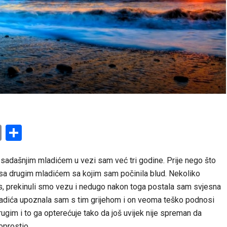
am
l
ssenger
Copy
Share
Link
sadašnjim mladićem u vezi sam već tri godine. Prije nego što
sa drugim mladićem sa kojim sam počinila blud. Nekoliko
os, prekinuli smo vezu i nedugo nakon toga postala sam svjesna
adića upoznala sam s tim grijehom i on veoma teško podnosi
ugim i to ga opterećuje tako da još uvijek nije spreman da
 oprostio…