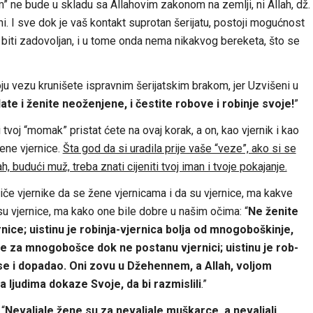
 ne bude u skladu sa Allahovim zakonom na zemlji, ni Allah, dž.
ljni. I sve dok je vaš kontakt suprotan šerijatu, postoji mogućnost
biti zadovoljan, i u tome onda nema nikakvog bereketa, što se
ju vezu krunišete ispravnim šerijatskim brakom, jer Uzvišeni u
ate i ženite neoženjene, i čestite robove i robinje svoje!
”
 i tvoj “momak” pristat ćete na ovaj korak, a on, kao vjernik i kao
žene vjernice.
Šta god da si uradila prije vaše “veze”, ako si se
h, budući muž, treba znati cijeniti tvoj iman i tvoje pokajanje.
stiče vjernike da se žene vjernicama i da su vjernice, ma kakve
su vjernice, ma kako one bile dobre u našim očima: “
Ne ženite
ce; uistinu je robinja-vjernica bolja od mnogoboškinje,
ce za mnogobošce dok ne postanu vjernici; uistinu je rob-
e i dopadao. Oni zovu u Džehennem, a Allah, voljom
a ljudima dokaze Svoje, da bi razmislili
.”
“
Nevaljale žene su za nevaljale muškarce, a nevaljali