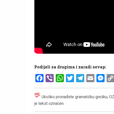
Podijeli sa drugima i zaradi sevap:
Facebook
Viber
WhatsApp
Twitter
Telegr
Emai
Me
Ukoliko pronađete gramatičku grešku, OZN
je tekst označen.