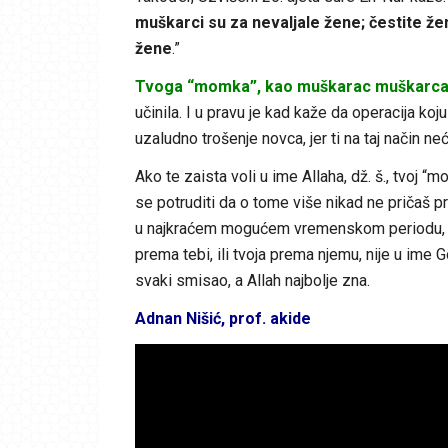
muškarci su za nevaljale žene; čestite že
žene
.”
Tvoga “momka”, kao muškarac muškarca,
učinila. I u pravu je kad kaže da operacija ko
uzaludno trošenje novca, jer ti na taj način 
Ako te zaista voli u ime Allaha, dž. š., tvoj “m
se potruditi da o tome više nikad ne pričaš p
u najkraćem mogućem vremenskom periodu, ka
prema tebi, ili tvoja prema njemu, nije u im
svaki smisao, a Allah najbolje zna.
Adnan Nišić, prof. akide