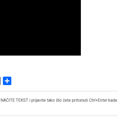
am
l
ssenger
Copy
Share
Link
AČITE TEKST i prijavite tako što ćete pritisnuti
Ctrl+Enter
kada