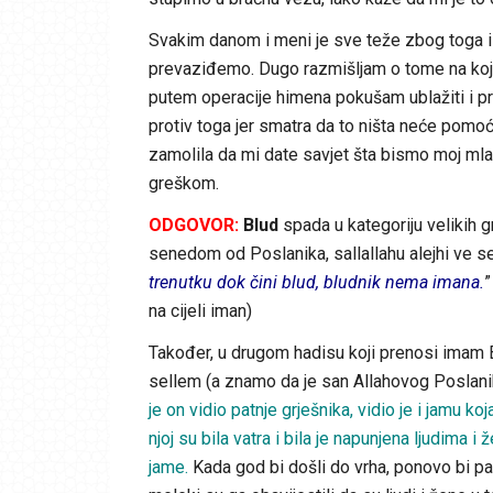
Svakim danom i meni je sve teže zbog toga i 
prevaziđemo. Dugo razmišljam o tome na koji 
putem operacije himena pokušam ublažiti i pro
protiv toga jer smatra da to ništa neće pomoć
zamolila da mi date savjet šta bismo moj mla
greškom.
ODGOVOR:
Blud
spada u kategoriju velikih g
senedom od Poslanika, sallallahu alejhi ve sel
trenutku dok čini blud, bludnik nema imana.
”
na cijeli iman)
Također, u drugom hadisu koji prenosi imam Bu
sellem (a znamo da je san Allahovog Poslanika
je on vidio patnje grješnika, vidio je i jamu ko
njoj su bila vatra i bila je napunjena ljudima i 
jame.
Kada god bi došli do vrha, ponovo bi pali