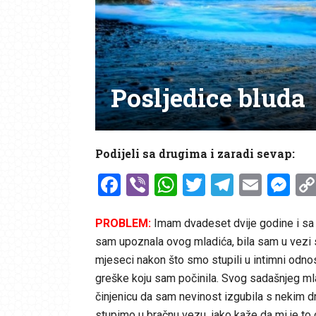
Posljedice bluda
Podijeli sa drugima i zaradi sevap:
Facebook
Viber
WhatsApp
Twitter
Telegr
Emai
Me
PROBLEM:
Imam dvadeset dvije godine i sa 
sam upoznala ovog mladića, bila sam u vezi 
mjeseci nakon što smo stupili u intimni odn
greške koju sam počinila. Svog sadašnjeg ml
činjenicu da sam nevinost izgubila s nekim dr
stupimo u bračnu vezu, iako kaže da mi je to