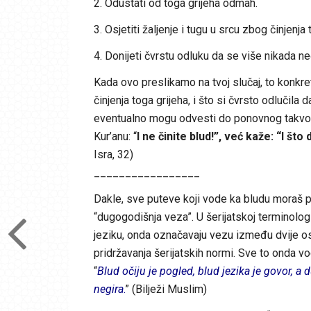
2. Odustati od toga grijeha odmah.
3. Osjetiti žaljenje i tugu u srcu zbog činjenja 
4. Donijeti čvrstu odluku da se više nikada neć
Kada ovo preslikamo na tvoj slučaj, to konkre
činjenja toga grijeha, i što si čvrsto odlučila 
eventualno mogu odvesti do ponovnog takvog či
Kur’anu: “
I ne činite blud!”, već kaže: “I što
Isra, 32)
_________________
Dakle, sve puteve koji vode ka bludu moraš pre
“dugogodišnja veza”. U šerijatskoj terminolog
jeziku, onda označavaju vezu između dvije o
pridržavanja šerijatskih normi. Sve to onda vod
“
Blud očiju je pogled, blud jezika je govor, a 
negira
.
” (Bilježi Muslim)