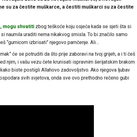
ne su za čestite muškarce, a čestiti muškarci su za čestite
 mogu shvatiti
zbog teškoće koju osjeća kada se sjeti šta si
ju si naumila uraditi nema nikakvog smisla. To bi značilo samo
nećeš “gumicom izbrisati” njegovo pamćenje. Ali…
omak” će se potruditi da što prije zaboravi na tvoj grijeh, a i ti ćeš
red njim, i vašu vezu ćete krunisati ispravnim šerijatskim brakom
ko biste postigli Allahovo zadovoljstvo. Ako njegova ljubav
e Gospodara svih svjetova, onda sve ovo prethodno rečeno gubi