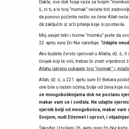
Dakle, sve dok tvoja veza sa tvojim “momkom”
š., ni ti, a ni tvoj “momak” nećete biti zadovo
da ponovo počinite nešto sa čime Allah neće 
dâ zaključiti iz srži pitanja koje si postavila.
Moj savjet tebi i tvome “momku” jeste da svo
32. ajetu sure En-Nur naređuje: “
Udajite neud
Ako budete čvrsto vjerovali u Allaha, dž. š., ti
čovjek koji te voli, trebao bi znati vrijednost 
Allahu iskreno pokajala, tvoj “momak” i, inšalla
Allah, dž. š., u 221. ajetu sure El-Bekara pod
one bile u našim očima, bolje od žena koje ni
se mnogoboškinjama dok ne postanu vjerni
makar vam se i sviđala. Ne udajite vjerni
vjernik bolji od mnogobošca, makar vam s
Svojom, nudi Džennet i oprost, i objašnjav
Također, Uzvišeni 26. ajetu sure En-Nur kaže: 