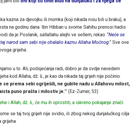
j jami bili
oni koji su činili blud na dunjaluku i za njega se
ka kazna za djevojku ili momka (koji nikada nisu bili u braku), a
 mjesta na godinu dana. Ibn Hibban u svome Sahihu prenosi hadis
i da je Poslanik, sallallahu alejhi ve sellem, rekao: “
Neće se
a taj narod sam sebi nije ohalalio kaznu Allaha Moćnog
.
” Sve ove
ovoga grijeha.
jamo u to. Ali, podsjećanja radi, dobro je da ovdje navedem
eha kod Allaha, dž. š., je kao da nikada taj grijeh nije počinio.
te se prema sebi ogriješili, ne gubite nadu u Allahovu milost,
ista puno prašta i milostiv je.
’” (Ez-Zumer, 53)
e i Allah, dž. š., će mu ih oprostiti, a iskreno pokajanje znači:
me se taj tvoj grijeh nije svidio, ili zbog nekog dunjalučkog cilja
 grijeha.