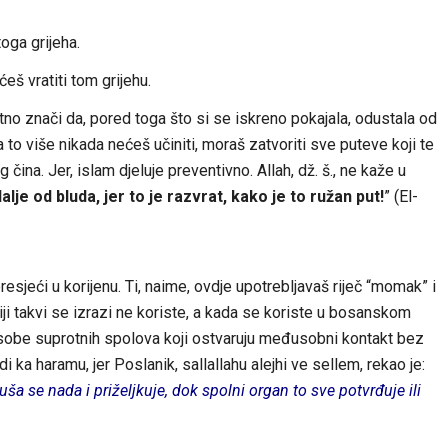
toga grijeha.
eš vratiti tom grijehu.
tno znači da, pored toga što si se iskreno pokajala, odustala od
da to više nikada nećeš učiniti, moraš zatvoriti sve puteve koji te
na. Jer, islam djeluje preventivno. Allah, dž. š., ne kaže u
 dalje od bluda, jer to je razvrat, kako je to ružan put!
” (El-
sjeći u korijenu. Ti, naime, ovdje upotrebljavaš riječ “momak” i
iji takvi se izrazi ne koriste, a kada se koriste u bosanskom
sobe suprotnih spolova koji ostvaruju međusobni kontakt bez
i ka haramu, jer Poslanik, sallallahu alejhi ve sellem, rekao je:
duša se nada i priželjkuje, dok spolni organ to sve potvrđuje ili