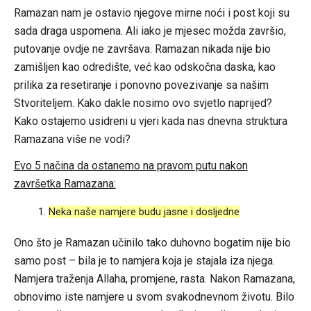
Ramazan nam je ostavio njegove mirne noći i post koji su
sada draga uspomena. Ali iako je mjesec možda završio,
putovanje ovdje ne završava. Ramazan nikada nije bio
zamišljen kao odredište, već kao odskočna daska, kao
prilika za resetiranje i ponovno povezivanje sa našim
Stvoriteljem. Kako dakle nosimo ovo svjetlo naprijed?
Kako ostajemo usidreni u vjeri kada nas dnevna struktura
Ramazana više ne vodi?
Evo 5 načina da ostanemo na pravom putu nakon
završetka Ramazana:
Neka naše namjere budu jasne i dosljedne
Ono što je Ramazan učinilo tako duhovno bogatim nije bio
samo post – bila je to namjera koja je stajala iza njega.
Namjera traženja Allaha, promjene, rasta. Nakon Ramazana,
obnovimo iste namjere u svom svakodnevnom životu. Bilo