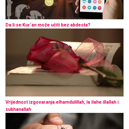
Da li se Kur´an može učiti bez abdesta?
Vrijednost izgovaranja elhamdulillah, la ilahe illallah i
subhanallah