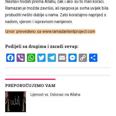
Nastavi hodati prema Allahu, čak i ako su to mali koraci.
Ramazan je možda završio, ali njegova je svrha uvijek bila
probuditi nešto dublje u nama. Zato koračajmo naprijed s
nadom, vjerom i ispravnom namjerom.
Izvor: prevedeno sa www.ramadantentproject.com
Podijeli sa drugima i zaradi sevap:
Facebook
Viber
WhatsApp
Twitter
Telegram
Email
Messenge
Copy
Shar
Link
PREPORUČUJEMO VAM
Lijenost vs. Oslonac na Allaha