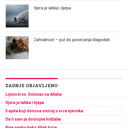
Vjera je lahka i lijepa
Zahvalnost – put do povećanja blagodati
ZADNJE OBJAVLJENO
Lijenost vs. Oslonac na Allaha
Vjera je lahka i lijepa
5 ajeta koji donose smiraj u srce vjernika
Da li sam ja dostojna hidžaba
Biva onako kako Allah hoće