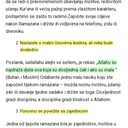
da se radi o pravovremenom obavljanju molitve, redovitom
učenju Kur’ana ili većoj pažnji prema vlastitom karakteru,
podsjetimo se zašto to radimo.Zapišite svoje ciljeve
nakon Ramazana i držite ih vidljivima na telefonu, zidu ili
dnevniku.
Nastavite s malim činovima ibadeta, ali neka bude
dosljedno
Poslanik, sallallahu alejhi ve sellem,, je rekao:
„
Allahu su
najdraža djela ona koja su dosljedna, čak i ako su mala
.“
(Buhari i Muslim) Odaberite jednu malu naviku koju ste
započeli tijekom ramazana – možda noćnu molitvu, jutarnji
zikr ili davanje tjedne sadake i držite se toga. Dosljednost
gradi disciplinu, a disciplina gradi bliskost s Allahom.
Ponovno se povežite sa zajednicom
Jedna od ljepota ramazana bila je zajedništvo, molitva u