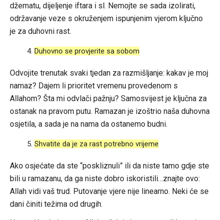
džematu, dijeljenje iftara i sl. Nemojte se sada izolirati,
održavanje veze s okruženjem ispunjenim vjerom ključno
je za duhovni rast.
Duhovno se provjerite sa sobom
Odvojite trenutak svaki tjedan za razmišljanje: kakav je moj
namaz? Dajem li prioritet vremenu provedenom s
Allahom? Šta mi odvlači pažnju? Samosvijest je ključna za
ostanak na pravom putu. Ramazan je izoštrio naša duhovna
osjetila, a sada je na nama da ostanemo budni.
Shvatite da je za rast potrebno vrijeme
Ako osjećate da ste “poskliznuli” ili da niste tamo gdje ste
bili u ramazanu, da ga niste dobro iskoristili…znajte ovo:
Allah vidi vaš trud. Putovanje vjere nije linearno. Neki će se
dani činiti težima od drugih.