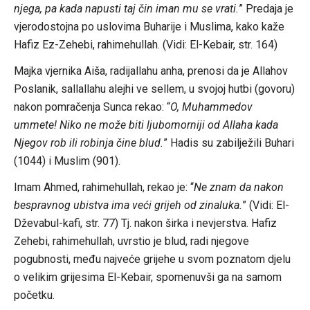
njega, pa kada napusti taj čin iman mu se vrati.
” Predaja je
vjerodostojna po uslovima Buharije i Muslima, kako kaže
Hafiz Ez-Zehebi, rahimehullah. (Vidi: El-Kebair, str. 164)
Majka vjernika Aiša, radijallahu anha, prenosi da je Allahov
Poslanik, sallallahu alejhi ve sellem, u svojoj hutbi (govoru)
nakon pomračenja Sunca rekao: “
O, Muhammedov
ummete! Niko ne može biti ljubomorniji od Allaha kada
Njegov rob ili robinja čine blud.
” Hadis su zabilježili Buhari
(1044) i Muslim (901).
Imam Ahmed, rahimehullah, rekao je: “
Ne znam da nakon
bespravnog ubistva ima veći grijeh od zinaluka.
” (Vidi: El-
Dževabul-kafi, str. 77) Tj. nakon širka i nevjerstva. Hafiz
Zehebi, rahimehullah, uvrstio je blud, radi njegove
pogubnosti, među najveće grijehe u svom poznatom djelu
o velikim grijesima El-Kebair, spomenuvši ga na samom
početku.