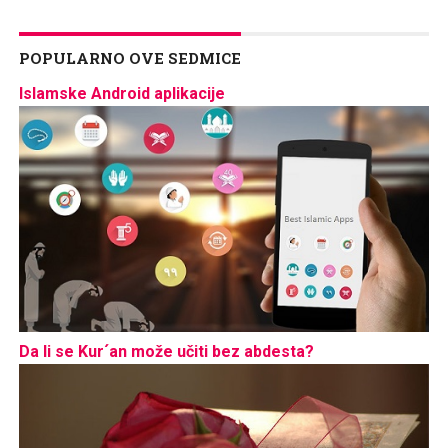
POPULARNO OVE SEDMICE
Islamske Android aplikacije
Da li se Kur´an može učiti bez abdesta?