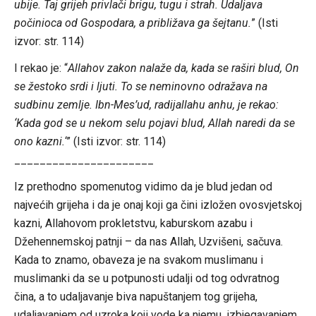
ubije. Taj grijeh privlači brigu, tugu i strah. Udaljava
počinioca od Gospodara, a približava ga šejtanu.
” (Isti
izvor: str. 114)
I rekao je: “
Allahov zakon nalaže da, kada se raširi blud, On
se žestoko srdi i ljuti. To se neminovno odražava na
sudbinu zemlje. Ibn-Mes’ud, radijallahu anhu, je rekao:
‘Kada god se u nekom selu pojavi blud, Allah naredi da se
ono kazni.
‘” (Isti izvor: str. 114)
______________________
Iz prethodno spomenutog vidimo da je blud jedan od
najvećih grijeha i da je onaj koji ga čini izložen ovosvjetskoj
kazni, Allahovom prokletstvu, kaburskom azabu i
Džehennemskoj patnji – da nas Allah, Uzvišeni, sačuva.
Kada to znamo, obaveza je na svakom muslimanu i
muslimanki da se u potpunosti udalji od tog odvratnog
čina, a to udaljavanje biva napuštanjem tog grijeha,
udaljavanjem od uzroka koji vode ka njemu, izbjegavanjem