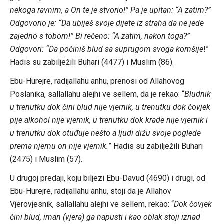
nekoga ravnim, a On te je stvorio!” Pa je upitan: “A zatim?”
Odgovorio je: “Da ubiješ svoje dijete iz straha da ne jede
zajedno s tobom!” Bi rečeno: “A zatim, nakon toga?”
Odgovori: “Da počiniš blud sa suprugom svoga komšije
!”
Hadis su zabilježili Buhari (4477) i Muslim (86).
Ebu-Hurejre, radijallahu anhu, prenosi od Allahovog
Poslanika, sallallahu alejhi ve sellem, da je rekao: “
Bludnik
u trenutku dok čini blud nije vjernik, u trenutku dok čovjek
pije alkohol nije vjernik, u trenutku dok krade nije vjernik i
u trenutku dok otuđuje nešto a ljudi dižu svoje poglede
prema njemu on nije vjernik.
” Hadis su zabilježili Buhari
(2475) i Muslim (57).
U drugoj predaji, koju biljezi Ebu-Davud (4690) i drugi, od
Ebu-Hurejre, radijallahu anhu, stoji da je Allahov
Vjerovjesnik, sallallahu alejhi ve sellem, rekao: “
Dok čovjek
čini blud, iman (vjera) ga napusti i kao oblak stoji iznad