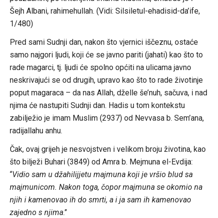
Šejh Albani, rahimehullah. (Vidi: Silsiletul-ehadisid-da’ife,
1/480)
Pred sami Sudnji dan, nakon što vjernici iščeznu, ostaće
samo najgori ljudi, koji će se javno pariti (jahati) kao što to
rade magarci, tj. ljudi će spolno općiti na ulicama javno
neskrivajući se od drugih, upravo kao što to rade životinje
poput magaraca – da nas Allah, dželle še’nuh, sačuva, i nad
njima će nastupiti Sudnji dan. Hadis u tom kontekstu
zabilježio je imam Muslim (2937) od Nevvasa b. Sem’ana,
radijallahu anhu.
Čak, ovaj grijeh je nesvojstven i velikom broju životina, kao
što bilježi Buhari (3849) od Amra b. Mejmuna el-Evdija:
“
Vidio sam u džahilijjetu majmuna koji je vršio blud sa
majmunicom. Nakon toga, čopor majmuna se okomio na
njih i kamenovao ih do smrti, a i ja sam ih kamenovao
zajedno s njima
.”