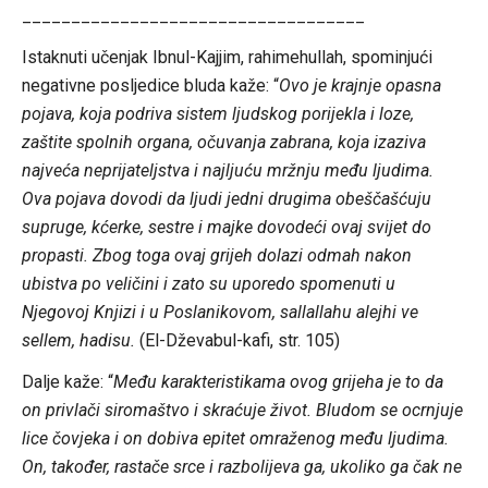
___________________________________
Istaknuti učenjak Ibnul-Kajjim, rahimehullah, spominjući
negativne posljedice bluda kaže: “
Ovo je krajnje opasna
pojava, koja podriva sistem ljudskog porijekla i loze,
zaštite spolnih organa, očuvanja zabrana, koja izaziva
najveća neprijateljstva i najljuću mržnju među ljudima.
Ova pojava dovodi da ljudi jedni drugima obeščašćuju
supruge, kćerke, sestre i majke dovodeći ovaj svijet do
propasti. Zbog toga ovaj grijeh dolazi odmah nakon
ubistva po veličini i zato su uporedo spomenuti u
Njegovoj Knjizi i u Poslanikovom, sallallahu alejhi ve
sellem, hadisu.
(El-Dževabul-kafi, str. 105)
Dalje kaže: “
Među karakteristikama ovog grijeha je to da
on privlači siromaštvo i skraćuje život. Bludom se ocrnjuje
lice čovjeka i on dobiva epitet omraženog među ljudima.
On, također, rastače srce i razbolijeva ga, ukoliko ga čak ne