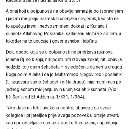
Kitabus-sala ve hukmu tarikiha, str. 5)
A onaj koji u potpunosti ne obavlja namaz je po ispravnijem
i jačem mišljenju islamskih učenjaka nevjernik, kao što na
to upućuju jasni i nedvosmisleni dokazi iz Kur’ana i
sunneta Allahovog Poslanika, sallallahu alejhi ve sellem, a
također na to upućuje i govor ashaba i tabi’ina.
Dok, osoba koja se u potpunosti ne pridržava ruknova
islama (tj. ne klanja, niti posti, niti izdvaja zekat, niti obavlja
hadždž itd.) osim šehadeta – svjedočenja da nema drugog
Boga osim Allaha i da je Muhammed Njegov rob i poslanik
(tj. izgovara samo šehadet i ništa drugo), nije musliman po
jednoglasnom mišljenju svih učenjaka ehli-sunneta. (Vidi:
Eš-Šeri’a od El-Adžurrija, 1/331, 1/364).
Tako da je na tebi, uvažena sestro, obaveza da svoje
kolegice i prijateljice prije svega pozoveš u bitnije stvari,
kao npr. obavljanje namaza, post u Ramazanu, napuštanje