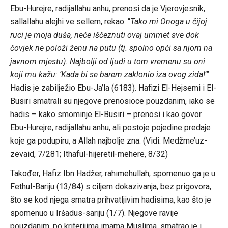
Ebu-Hurejre, radijallahu anhu, prenosi da je Vjerovjesnik,
sallallahu alejhi ve sellem, rekao: “
Tako mi Onoga u čijoj
ruci je moja duša, neće iščeznuti ovaj ummet sve dok
čovjek ne položi ženu na putu (tj. spolno opći sa njom na
javnom mjestu). Najbolji od ljudi u tom vremenu su oni
koji mu kažu: ‘Kada bi se barem zaklonio iza ovog zida!
‘”
Hadis je zabilježio Ebu-Ja’la (6183). Hafizi El-Hejsemi i El-
Busiri smatrali su njegove prenosioce pouzdanim, iako se
hadis – kako smominje El-Busiri – prenosi i kao govor
Ebu-Hurejre, radijallahu anhu, ali postoje pojedine predaje
koje ga podupiru, a Allah najbolje zna. (Vidi: Medžme’uz-
zevaid, 7/281; Ithaful-hijeretil-mehere, 8/32)
Također, Hafiz Ibn Hadžer, rahimehullah, spomenuo ga je u
Fethul-Bariju (13/84) s ciljem dokazivanja, bez prigovora,
što se kod njega smatra prihvatljivim hadisima, kao što je
spomenuo u Iršadus-sariju (1/7). Njegove ravije
pouzdanim, po kriterijima imama Muslima, smatrao je i