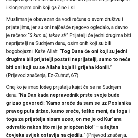
i klonjenjem onih koji ga čine i sl.
Musliman je obavezan da vodi računa o svom društvu i
prijateljima, jer su oni najčešće njegovo ogledalo, a davno
je rečeno: “
S kim si, takav si!
” Prijatelji će jedni drugima biti
neprijatelji na Sudnjem danu, osim onih koji su bili
bogobojazni. Kaže Allah: “
Tog Dana će oni koji su jedni
drugima bili prijatelji postati neprijatelji, samo to neće
biti oni koji su se Allaha bojali i grijeha klonili.
”
(Prijevod značenja, Ez-Zuhruf, 67)
Onaj ko je imao lošeg prijatelja kajat će se na Sudnjem
danu: “
Na Dan kada nepravednik prste svoje bude
grizao govoreći: ‘Kamo sreće da sam se uz Poslanika
pravog puta držao, kamo sreće, teško meni, da toga i
toga za prijatelja nisam uzeo, on me je od Kur’ana
odvratio nakon što mi je priopćen bio!’ – a šejtan
čovjeka uvijek ostavlja na cjedilu.
” (Prijevod značenja,