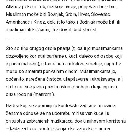
Allahov pokorni rob, ma koje nacije, porijekla i boje bio.
Musliman može biti Bošnjak, Srbin, Hrvat, Slovenac,
Amerikanac i Kinez, dok, isto tako, i Bošnjak može biti ili
musliman, ili kršćanin, ili židov, ili budista i sl.
___________________
Što se tiče drugog dijela pitanja (tj. da li je muslimankama
dozvoljeno koristiti parfeme u kući, daleko od osoba koji
joj nisu mahrem), u tome nema nikakve smetnje, naprotiv,
može se smatrati pohvalnim činom. Muslimankama je,
općenito, naređena čistoća, uljepšavanje i ukrašavanje, ali
da to ne čine javno pred muškim osobama koje joj nisu
bliža rodbina (mahremi).
Hadisi koji se spominju u kontekstu zabrane mirisanja
ženama odnose se na upotrebu mirisa van kuće i u
prisustvu zabranjenih muškaraca, dok u njihovom korištenju
– kada za to ne postoje šerijatske zapreke – nema