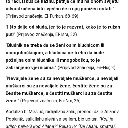
to radi, iskusiće kaznu, patnja će mu na onom svijetu
udvostručena biti i vječno će u njoj ponižen ostati.
”
(Prijevod značenja, El-Furkan, 68-69)
“
I što dalje od bluda, jer to je razvrat, kako je to ružan
put!
” (Prijevod značenja, El-Isra, 32)
“
Bludnik ne treba da se ženi osim bludnicom ili
mnogoboškinjom, a bludnica ne treba da bude
poželjna osim bludniku ili mnogobošcu, to je
zabranjeno vjernicima.
” (Prijevod značenja, En-Nur, 3)
“
Nevaljale žene su za nevaljale muškarce, a nevaljali
muškarci su za nevaljale žene; čestite žene su za
čestite muškarce, a čestiti muškarci su za čestite
žene.
” (Prijevod značenja, En-Nur, 26)
Abdullah b. Mes’ud, radijallahu anhu, prenosi da je Allahov
Poslanik, sallallahu alejhi ve sellem, bio upitan: “
Koji je
grijeh najveći kod Allaha?” Rekao je: “Da Allahu smatraš