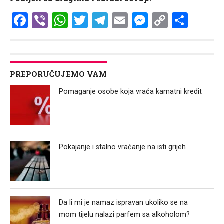
Facebook
Viber
WhatsApp
Twitter
Telegram
Email
Messenge
Copy
Shar
Link
PREPORUČUJEMO VAM
Pomaganje osobe koja vraća kamatni kredit
Pokajanje i stalno vraćanje na isti grijeh
Da li mi je namaz ispravan ukoliko se na
mom tijelu nalazi parfem sa alkoholom?