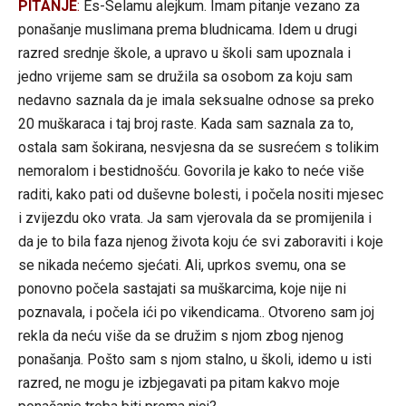
PITANJE
:
Es-Selamu alejkum. Imam pitanje vezano za
ponašanje muslimana prema bludnicama. Idem u drugi
razred srednje škole, a upravo u školi sam upoznala i
jedno vrijeme sam se družila sa osobom za koju sam
nedavno saznala da je imala seksualne odnose sa preko
20 muškaraca i taj broj raste. Kada sam saznala za to,
ostala sam šokirana, nesvjesna da se susrećem s tolikim
nemoralom i bestidnošću. Govorila je kako to neće više
raditi, kako pati od duševne bolesti, i počela nositi mjesec
i zvijezdu oko vrata. Ja sam vjerovala da se promijenila i
da je to bila faza njenog života koju će svi zaboraviti i koje
se nikada nećemo sjećati. Ali, uprkos svemu, ona se
ponovno počela sastajati sa muškarcima, koje nije ni
poznavala, i počela ići po vikendicama.. Otvoreno sam joj
rekla da neću više da se družim s njom zbog njenog
ponašanja. Pošto sam s njom stalno, u školi, idemo u isti
razred, ne mogu je izbjegavati pa pitam kakvo moje