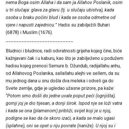
nema Boga osim Allaha i da sam ja Allahov Poslanik, osim
u tri slučaja: glava za glavu (tj. u slučaju ubistva), kada
osoba u braku počini blud i kada se osoba odmetne od
vjere i napusti zajednicu.
” Hadis su zabilježili Buhari
(6878) i Muslim (1676).
__________________________
Bludnici i bludnice, radi odvratnosti grijeha kojeg čine, biće
kažnjavani čak i u kaburu, kao što je zabilježeno u podužem
hadisu kojeg prenosi Semure b. Džundub, radijallahu anhu,
od Allahovog Poslanika, sallallahu alejhi ve sellem, da su
mu jednog dana u snu došla dva meleka i odveli ga do
Svete zemlje, gdje je ugledao užasne prizore, pa kaže:
“
Potom smo došli do jedne uvale poput peći (ognjišta),
gornji joj je dio tijesan, a donji širok. Ispod nje se loži vatra
i kada se ona (plamenom) približi, svijet koji je u njoj,
podigne se kao da će skoro izaći, a kada se malo ugasi
(splahne), oni se opet u nju povrate (naniže). U njoj su i