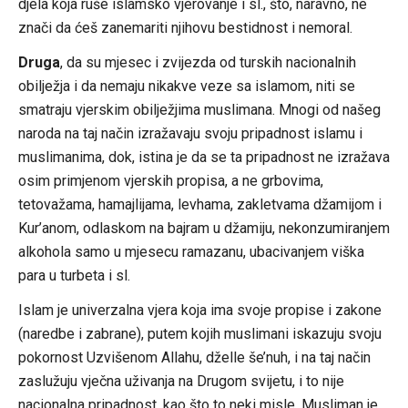
djela koja ruše islamsko vjerovanje i sl., što, naravno, ne
znači da ćeš zanemariti njihovu bestidnost i nemoral.
Druga
, da su mjesec i zvijezda od turskih nacionalnih
obilježja i da nemaju nikakve veze sa islamom, niti se
smatraju vjerskim obilježjima muslimana. Mnogi od našeg
naroda na taj način izražavaju svoju pripadnost islamu i
muslimanima, dok, istina je da se ta pripadnost ne izražava
osim primjenom vjerskih propisa, a ne grbovima,
tetovažama, hamajlijama, levhama, zakletvama džamijom i
Kur’anom, odlaskom na bajram u džamiju, nekonzumiranjem
alkohola samo u mjesecu ramazanu, ubacivanjem viška
para u turbeta i sl.
Islam je univerzalna vjera koja ima svoje propise i zakone
(naredbe i zabrane), putem kojih muslimani iskazuju svoju
pokornost Uzvišenom Allahu, dželle še’nuh, i na taj način
zaslužuju vječna uživanja na Drugom svijetu, i to nije
nacionalna pripadnost, kao što to neki misle. Musliman je