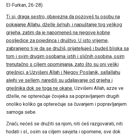
El-Furkan, 26-28).
Ti si, draga sestro, obavezna da pozoveš tu osobu na
pokajanje Allahu, dželle še’nuh, i napuštanje tog velikog
grijeha, zatim da je napomeneš na njegove kobne
posljedice za pojedinca i društvo. U isto vrijeme,
zabranjeno ti je da se družiš, prijateljuješ i budeš bliska sa
tom i svim drugim osobama istih i sličnih osobina, osim
trenutačno s ciljem opominjanja, zato što su oni veliki
grješnici, a Uzvišeni Allah i Njegov Poslanik, sallallahu
alejhi ve sellem, naredili su udaljavanje od grijeha i
grješnika dok se toga ne okane.
Uzvišeni Allah, azze ve
dželle, ne opterećuje čovjeka sa popravljanjem drugih
onoliko koliko ga opterećuje sa čuvanjem i popravljanjem
samoga sebe.
Znači, nećeš se družiti sa njom, niti ćeš razgovarati, niti
hodati i sl., osim sa ciljem savjeta i opomene, sve dok