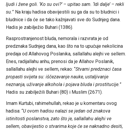
ljudi i žene goli. ‘Ko su ovi?’ – upitao sam. ‘Idi dalje’ – rekli
su.
” Na kraju hadisa obavijestili su ga da su to bludnici i
bludnice i da će se tako kažnjavati sve do Sudnjeg dana.
Hadis je zabilježio Buhari (1386).
Rasprostranjenost bluda, nemorala i razvrata je od
predznaka Sudnjeg dana, kao što na to upućuje nekolicina
predaja od Allahovog Poslanika, sallallahu alejhi ve sellem.
Enes, radijallahu anhu, prenosi da je Allahov Poslanik,
sallallahu alejhi ve sellem, rekao: “
Stvarni predznaci časa
propasti svijeta su: iščezavanje nauke, ustaljivanje
neznanja, uživanje alkohola i pojava bluda i prostitucije.
”
Hadis su zabilježili Buhari (80) i Muslim (2671).
Imam Kurtubi, rahimehullah, rekao je u komentaru ovog
hadisa: “
U ovom hadisu nalazi se jedan od znakova
istinitosti poslanstva, zato što je, sallallahu alejhi ve
sellem, obavijestio o stvarima koje će se naknadno desiti,