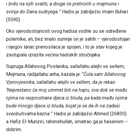
i brdo na njih svaliti, a druge će pretvoriti u majmune i
svinje do Dana sudnjega.
” Hadis je zabilježio Imam Buhari
(5590).
Oko vjerodostojnosti ovog hadisa vodile su se određene
polemike, ali, bez imalo sumnje on je sahih – vjerodostojan
i njegov lanac prenosilaca je spojen, i to je stav kojeg je
zastupala izrazita većina hadiskih stručnjaka.
Supruga Allahovog Poslanika, sallallahu alejhi ve sellem,
Mejmuna, radijallahu anha, kazala je: “
Čula sam Allahovog
Vjerovjesnika, sallallahu alejhi ve sellem, da je rekao:
‘Neprestano će moj ummet biti na hajru, sve dok se među
njima ne rasprostrane djeca iz bluda, pa kada među njima
bude mnogo djece iz bluda, bojat je se da ih ne zadesi
sveobuhvatna kazna.
” Hadis je zabilježio Ahmed (26830)
a Hafiz El-Munziri, rahimehullah, smatrao ga je hasenom –
dobrim.