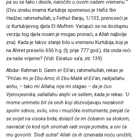
pa su se tako i desile, naročito u ovom našem vremenu.
”
(Ovu izreku imama Kurtubija spomenuo je Hafiz Ibn
Hadžer, rahimehullah, u Fethul-Bariju, 1/133, prenoseći je
iz Kurtubijevog djela El-Mufhim. Vaćajući se na dostupnu
verziju tog djela nisam je mogao pronaći, a Allah najbolje
zna). Kada je takvo stanje bilo u vremenu Kurtubija, koji je
na Ahiret preselio 656 h.g. (tj. prije 777 god.), šta onda reći
za naše vrijeme? (Vidi: Ešratus-sa’a, str. 139).
Abdur-Rahman b. Ganm el-Eš’ari, rahimehullah, rekao je:
“
Pričao mi je Ebu-Amir, ili Ebu-Malik el-Eš’ari, radijallahu
anhu, – tako mi Allaha, nije mi slagao – da je čuo
Vjerovjesnika, sallallahu alejhi ve sellem, kada je rekao: ‘U
mome ummetu bit će onih koji dozvoljavaju nezakonit
spolni odnos, svilu, vino i muzičke instrumente; penjat će
se svijet na visoka brda; dolazit će im čobanin sa stokom;
navraćat će kod njih siromah radi svoje potrebe, a oni će
mu govoriti: ‘Dođi sutra!’ Allah će ih iznenada noću uništiti,