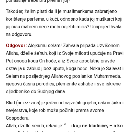
ponašanje treba biti prema njoj?
Također, želim pitati da li je muslimankama zabranjeno
korištenje parfema, u kući, odnosno kada joj muškarci koji
joj nisu mahrem neće moći osjetiti miris? Unaprijed hvala
na odgovoru.
Odgovor:
Alejkumu selam! Zahvala pripada Uzvišenom
Allahu, dželle še’nuh, koji iz Svoje milosti upućuje na Pravi
Put onoga koga On hoće, a iz Svoje apsolutne pravde
ostavlja u zabludi, bez upute, koga hoće. Neka je Salavat i
Selam na posljednjeg Allahovog poslanika Muhammeda,
njegovu časnu porodicu, plemenite ashabe i sve iskrene
sljedbenike do Sudnjeg dana.
Blud (ar. ez-zina) je jedan od najvećih grijeha, nakon širka i
nevjerstva, koje rob može počiniti prema svome
Gospodaru.
Allah, dželle šenuh, rekao je: “
… i koji ne bludniče; – a ko