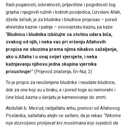
Radi poganosti, odvratnosti, prljavštine i pogrdnosti tog
grijeha i njegovih ružnih i kobnih posljedica, Uzvišeni Allah,
dželle še’nuh, je za bludnike i bludnice propisao – pored
ahiretske kazne i patnje – ovosvjetsku kaznu, pa kaže:
“
Bludnicu i bludnika izbičujte sa stotinu udara biča,
svakog od njih, i neka vas pri vršenju Allahovih
propisa ne obuzima prema njima nikakvo sažaljenje,
ako u Allaha i u onaj svijet vjerujete, i neka
kažnjavanju njihovu jedna skupina vjernika
prisustvuje
!” (Prijevod značenja, En-Nur, 2)
To je propis za neoženjene bludnike i neudate bludnice,
dok za one koji su u braku, a i pored toga su nemoralni i
čine blud, kazna u šerijatu je kamenovanje do smrti.
Abdullah b. Mes’ud, radijallahu anhu, prenosi od Allahovog
Poslanika, sallallahu alejhi ve sellem, da je rekao: “
Nikome
nije dozvoljeno prolijevat krv muslimana koji svjedoči da