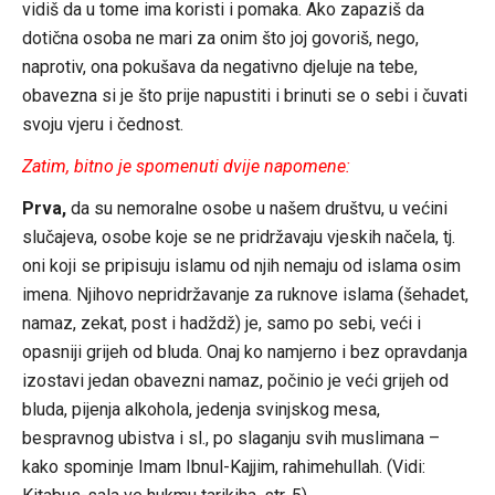
vidiš da u tome ima koristi i pomaka. Ako zapaziš da
dotična osoba ne mari za onim što joj govoriš, nego,
naprotiv, ona pokušava da negativno djeluje na tebe,
obavezna si je što prije napustiti i brinuti se o sebi i čuvati
svoju vjeru i čednost.
Zatim, bitno je spomenuti dvije napomene:
Prva,
da su nemoralne osobe u našem društvu, u većini
slučajeva, osobe koje se ne pridržavaju vjeskih načela, tj.
oni koji se pripisuju islamu od njih nemaju od islama osim
imena. Njihovo nepridržavanje za ruknove islama (šehadet,
namaz, zekat, post i hadždž) je, samo po sebi, veći i
opasniji grijeh od bluda. Onaj ko namjerno i bez opravdanja
izostavi jedan obavezni namaz, počinio je veći grijeh od
bluda, pijenja alkohola, jedenja svinjskog mesa,
bespravnog ubistva i sl., po slaganju svih muslimana –
kako spominje Imam Ibnul-Kajjim, rahimehullah. (Vidi: