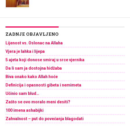
ZADNJE OBJAVLJENO
Lijenost vs. Oslonac na Allaha
Vjera je lahka i lijepa
5 ajeta koji donose smiraj u srce vjernika
Da li sam ja dostojna hidžaba
Biva onako kako Allah hoće
Definicija i opasnosti gibeta i nemimeta
Učinio sam blud…
Zašto se ovo moralo meni desiti?
100 imena ashabijki
Zahvalnost – put do povećanja blagodati