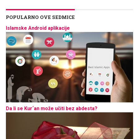
POPULARNO OVE SEDMICE
Islamske Android aplikacije
Da li se Kur´an može učiti bez abdesta?