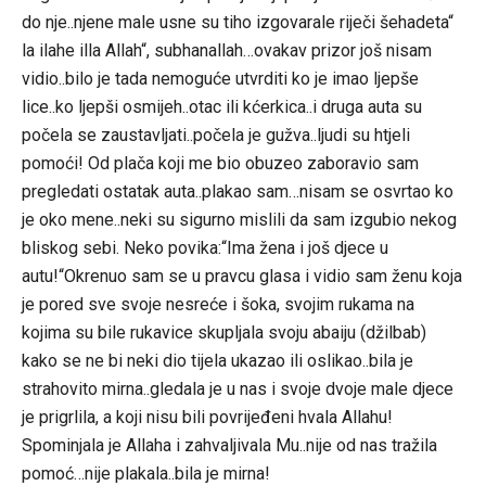
do nje..njene male usne su tiho izgovarale riječi šehadeta“
la ilahe illa Allah“, subhanallah…ovakav prizor još nisam
vidio..bilo je tada nemoguće utvrditi ko je imao ljepše
lice..ko ljepši osmijeh..otac ili kćerkica..i druga auta su
počela se zaustavljati..počela je gužva..ljudi su htjeli
pomoći! Od plača koji me bio obuzeo zaboravio sam
pregledati ostatak auta..plakao sam…nisam se osvrtao ko
je oko mene..neki su sigurno mislili da sam izgubio nekog
bliskog sebi. Neko povika:“Ima žena i još djece u
autu!“Okrenuo sam se u pravcu glasa i vidio sam ženu koja
je pored sve svoje nesreće i šoka, svojim rukama na
kojima su bile rukavice skupljala svoju abaiju (džilbab)
kako se ne bi neki dio tijela ukazao ili oslikao..bila je
strahovito mirna..gledala je u nas i svoje dvoje male djece
je prigrlila, a koji nisu bili povrijeđeni hvala Allahu!
Spominjala je Allaha i zahvaljivala Mu..nije od nas tražila
pomoć…nije plakala..bila je mirna!