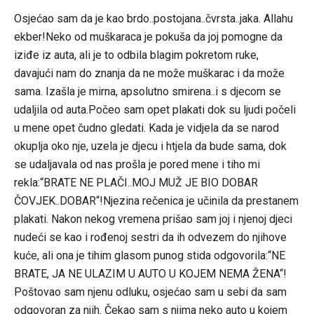
Osjećao sam da je kao brdo..postojana..čvrsta..jaka. Allahu
ekber!Neko od muškaraca je pokuša da joj pomogne da
iziđe iz auta, ali je to odbila blagim pokretom ruke,
davajući nam do znanja da ne može muškarac i da može
sama. Izašla je mirna, apsolutno smirena..i s djecom se
udaljila od auta.Počeo sam opet plakati dok su ljudi počeli
u mene opet čudno gledati. Kada je vidjela da se narod
okuplja oko nje, uzela je djecu i htjela da bude sama, dok
se udaljavala od nas prošla je pored mene i tiho mi
rekla:“BRATE NE PLAČI..MOJ MUŽ JE BIO DOBAR
ČOVJEK..DOBAR“!Njezina rečenica je učinila da prestanem
plakati. Nakon nekog vremena prišao sam joj i njenoj djeci
nudeći se kao i rođenoj sestri da ih odvezem do njihove
kuće, ali ona je tihim glasom punog stida odgovorila:“NE
BRATE, JA NE ULAZIM U AUTO U KOJEM NEMA ŽENA“!
Poštovao sam njenu odluku, osjećao sam u sebi da sam
odgovoran za njih. Čekao sam s njima neko auto u kojem