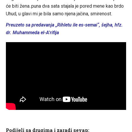
će biti žena..puna dva sata stajala je pored mene kao brdo
Uhud, u glavi mi je bila samo njena jačina, smirenost.
Preuzeto sa predavanja „Rihletu ile es-semai“, šejha, hfz.
dr. Muhammeda el-A’rifija
Podijeli sa drugima i zaradi sevap: