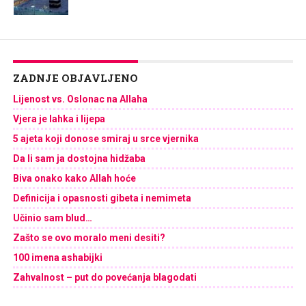
ZADNJE OBJAVLJENO
Lijenost vs. Oslonac na Allaha
Vjera je lahka i lijepa
5 ajeta koji donose smiraj u srce vjernika
Da li sam ja dostojna hidžaba
Biva onako kako Allah hoće
Definicija i opasnosti gibeta i nemimeta
Učinio sam blud…
Zašto se ovo moralo meni desiti?
100 imena ashabijki
Zahvalnost – put do povećanja blagodati