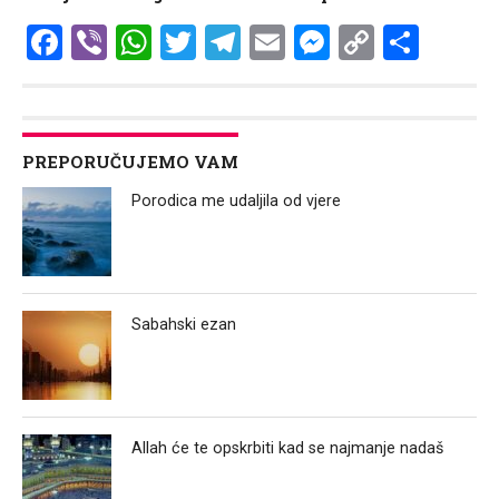
Facebook
Viber
WhatsApp
Twitter
Telegram
Email
Messenge
Copy
Shar
Link
PREPORUČUJEMO VAM
Porodica me udaljila od vjere
Sabahski ezan
Allah će te opskrbiti kad se najmanje nadaš