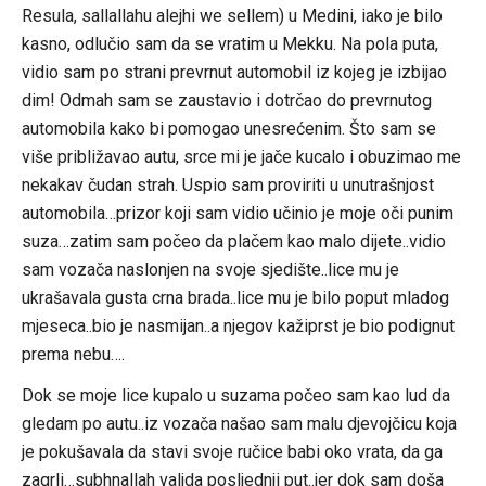
Resula, sallallahu alejhi we sellem) u Medini, iako je bilo
kasno, odlučio sam da se vratim u Mekku. Na pola puta,
vidio sam po strani prevrnut automobil iz kojeg je izbijao
dim! Odmah sam se zaustavio i dotrčao do prevrnutog
automobila kako bi pomogao unesrećenim. Što sam se
više približavao autu, srce mi je jače kucalo i obuzimao me
nekakav čudan strah. Uspio sam proviriti u unutrašnjost
automobila…prizor koji sam vidio učinio je moje oči punim
suza…zatim sam počeo da plačem kao malo dijete..vidio
sam vozača naslonjen na svoje sjedište..lice mu je
ukrašavala gusta crna brada..lice mu je bilo poput mladog
mjeseca..bio je nasmijan..a njegov kažiprst je bio podignut
prema nebu….
Dok se moje lice kupalo u suzama počeo sam kao lud da
gledam po autu..iz vozača našao sam malu djevojčicu koja
je pokušavala da stavi svoje ručice babi oko vrata, da ga
zagrli…subhnallah valjda posljednji put..jer dok sam doša