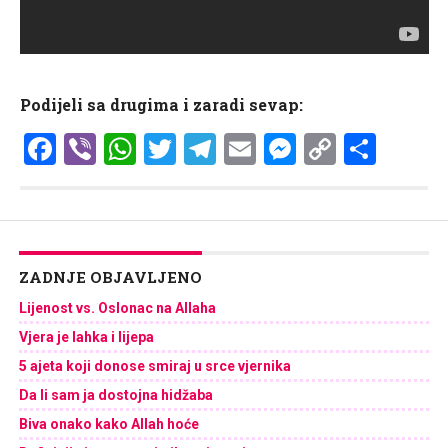
Podijeli sa drugima i zaradi sevap:
Facebook
Viber
WhatsApp
Twitter
Telegram
Email
Messenge
Copy
Shar
Link
ZADNJE OBJAVLJENO
Lijenost vs. Oslonac na Allaha
Vjera je lahka i lijepa
5 ajeta koji donose smiraj u srce vjernika
Da li sam ja dostojna hidžaba
Biva onako kako Allah hoće