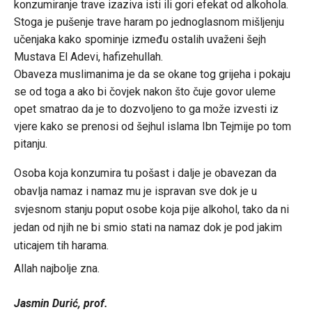
konzumiranje trave izaziva isti ili gori efekat od alkohola.
Stoga je pušenje trave haram po jednoglasnom mišljenju
učenjaka kako spominje između ostalih uvaženi šejh
Mustava El Adevi, hafizehullah.
Obaveza muslimanima je da se okane tog grijeha i pokaju
se od toga a ako bi čovjek nakon što čuje govor uleme
opet smatrao da je to dozvoljeno to ga može izvesti iz
vjere kako se prenosi od šejhul islama Ibn Tejmije po tom
pitanju.
Osoba koja konzumira tu pošast i dalje je obavezan da
obavlja namaz i namaz mu je ispravan sve dok je u
svjesnom stanju poput osobe koja pije alkohol, tako da ni
jedan od njih ne bi smio stati na namaz dok je pod jakim
uticajem tih harama.
Allah najbolje zna.
Jasmin Durić, prof.