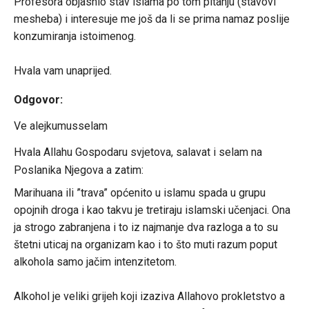
Profesora objasnio stav islama po tom pitanju (stavovi
mesheba) i interesuje me još da li se prima namaz poslije
konzumiranja istoimenog.
Hvala vam unaprijed.
Odgovor:
Ve alejkumusselam
Hvala Allahu Gospodaru svjetova, salavat i selam na
Poslanika Njegova a zatim:
Marihuana ili ”trava” općenito u islamu spada u grupu
opojnih droga i kao takvu je tretiraju islamski učenjaci. Ona
ja strogo zabranjena i to iz najmanje dva razloga a to su
štetni uticaj na organizam kao i to što muti razum poput
alkohola samo jačim intenzitetom.
Alkohol je veliki grijeh koji izaziva Allahovo prokletstvo a