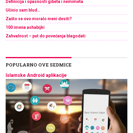
Definicija i opasnosti gibeta i nemimeta
Učinio sam blud…
Zašto se ovo moralo meni desiti?
100 imena ashabijki
Zahvalnost – put do povećanja blagodati
POPULARNO OVE SEDMICE
Islamske Android aplikacije