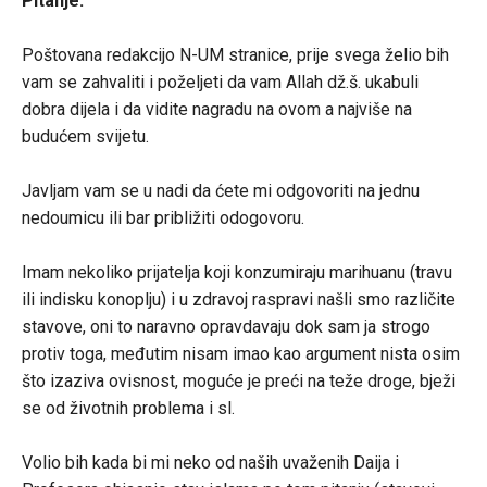
Pitanje:
Poštovana redakcijo N-UM stranice, prije svega želio bih
vam se zahvaliti i poželjeti da vam Allah dž.š. ukabuli
dobra dijela i da vidite nagradu na ovom a najviše na
budućem svijetu.
Javljam vam se u nadi da ćete mi odgovoriti na jednu
nedoumicu ili bar približiti odogovoru.
Imam nekoliko prijatelja koji konzumiraju marihuanu (travu
ili indisku konoplju) i u zdravoj raspravi našli smo različite
stavove, oni to naravno opravdavaju dok sam ja strogo
protiv toga, međutim nisam imao kao argument nista osim
što izaziva ovisnost, moguće je preći na teže droge, bježi
se od životnih problema i sl.
Volio bih kada bi mi neko od naših uvaženih Daija i