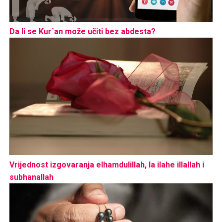
Da li se Kur´an može učiti bez abdesta?
Vrijednost izgovaranja elhamdulillah, la ilahe illallah i
subhanallah