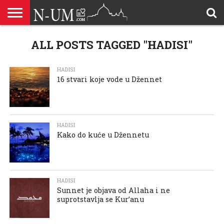
ALLAHOVA
LIJEPA
ALL POSTS TAGGED "HADISI"
BRAK I
DŽEHENNEM
DŽENNET
DOBROČINSTVO
DOVE
HADŽ
HADISI
HURIJE
HUMANITARNI
ILAHIJE
ISLAMOFOBIJA
IZREKE
KUR’AN
LIJEPI
NAMAZ
ODGOVORI
POKAJNICI
POUČNE
PRILOZI
PROBLEM
ŠALJIVE
RAMAZAN
REKAIK
SAVJETI
SIHR I
SMRT I
SNOVI
VJEROVJESNICI
ZANIMLJIVOSTI
ZA
ZDRAVLJE
IMENA
ISLAMSKA
PREMA
I ZIKR
KUTAK
I CITATI
ISLAM
PRIČE I
POSJETITELJA
I
PRIČE
DŽINNI
SUDNJI
I NAUKA
SESTRE
PORODICA
RODITELJIMA
TEKSTOVI
DEVIJACIJE
DAN
U
DRUŠTVU
HADISI
16 stvari koje vode u Džennet
HADISI
Kako do kuće u Džennetu
HADISI
Sunnet je objava od Allaha i ne
suprotstavlja se Kur’anu