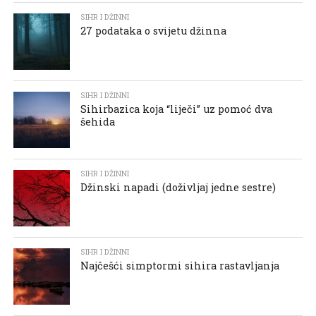
SIHR I DŽINNI
27 podataka o svijetu džinna
SIHR I DŽINNI
Sihirbazica koja “liječi” uz pomoć dva
šehida
SIHR I DŽINNI
Džinski napadi (doživljaj jedne sestre)
SIHR I DŽINNI
Najčešći simptormi sihira rastavljanja