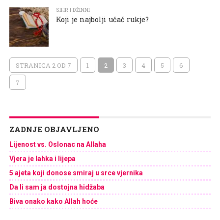
SIHR I DŽINNI
Koji je najbolji učač rukje?
STRANICA 2 OD 7
1
2
3
4
5
6
7
ZADNJE OBJAVLJENO
Lijenost vs. Oslonac na Allaha
Vjera je lahka i lijepa
5 ajeta koji donose smiraj u srce vjernika
Da li sam ja dostojna hidžaba
Biva onako kako Allah hoće