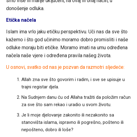
smo više ili manje uključeni, na ovaj ili onaj način, u
donošenje odluka.
Etička načela
Islam ima vrlo jaku etičku perspektivu. Uči nas da sve što
kažemo i što god učinimo moramo dobro promisliti i naše
odluke moraju biti etičke. Moramo imati na umu određena
načela naše vjere i određena pravila našeg života.
U osnovi, svatko od nas je pozvan da razmotri sljedeće:
Allah zna sve što govorim i radim, i sve se upisuje u
trajni registar djela.
Na Sudnjem danu ću od Allaha tražiti da položim račun
za sve što sam rekao i uradio u svom životu.
Je li moje djelovanje zakonito ili nezakonito sa
stanovišta islama, ispravno ili pogrešno, pošteno ili
nepošteno, dobro ili loše?