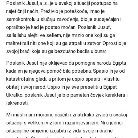
Poslanik Jusuf,a .s., je u svakoj situaciji postupao na
najetičniji način. Preživio je poteškoće, imao je
samokontrolu u slučaju zavođenja, bio je suosjećajan i
opraštao je kad je postao moćan. Poslanik Jusuf,
sallallahu alejhi ve sellem, nije mrzio one koji su ga
maltretirali niti one koji su ga strpali u zatvor. Oprostio je
svojoj braći koja su ga bezdušno bacila u bunar.
Poslanik Jusuf nije oklijevao da pomogne narodu Egipta
kada im je njegova pomoć bila potrebna. Spasio ih je od
katastrofalne gladi, a pritom je uspio spasiti i vlastitu
obitelj i svoj narod. Uspio ih je sve preseliti u Egipat.
Ukratko, poslanik Jusuf je bio pametan čovjek karaktera i
iskrenosti.
Mi muslimani moramo naučiti i znati kako živjeti u svakoj
situaciji s velikom vizijom i razumijevanjem. Ni u jednoj
situaciji ne smijemo izgubiti iz vida svoje moralne