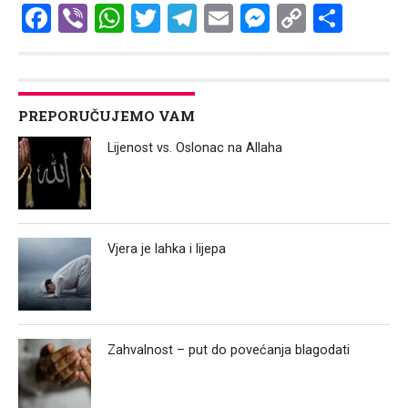
Facebook
Viber
WhatsApp
Twitter
Telegram
Email
Messenge
Copy
Shar
Link
PREPORUČUJEMO VAM
Lijenost vs. Oslonac na Allaha
Vjera je lahka i lijepa
Zahvalnost – put do povećanja blagodati