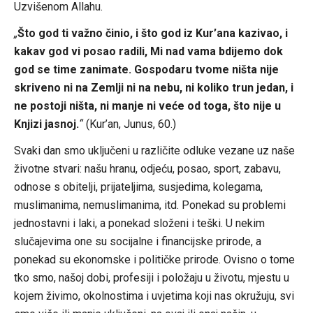
Uzvišenom Allahu.
„
Što god ti važno činio, i što god iz Kur’ana kazivao, i
kakav god vi posao radili, Mi nad vama bdijemo dok
god se time zanimate. Gospodaru tvome ništa nije
skriveno ni na Zemlji ni na nebu, ni koliko trun jedan, i
ne postoji ništa, ni manje ni veće od toga, što nije u
Knjizi jasnoj.
“
(Kur’an, Junus, 60.)
Svaki dan smo uključeni u različite odluke vezane uz naše
životne stvari: našu hranu, odjeću, posao, sport, zabavu,
odnose s obitelji, prijateljima, susjedima, kolegama,
muslimanima, nemuslimanima, itd. Ponekad su problemi
jednostavni i laki, a ponekad složeni i teški. U nekim
slučajevima one su socijalne i financijske prirode, a
ponekad su ekonomske i političke prirode. Ovisno o tome
tko smo, našoj dobi, profesiji i položaju u životu, mjestu u
kojem živimo, okolnostima i uvjetima koji nas okružuju, svi