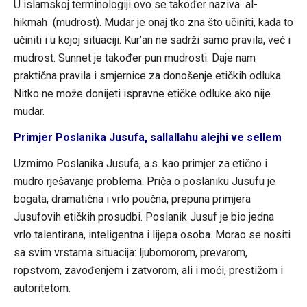
U islamskoj terminologiji ovo se također naziva al-
hikmah (mudrost). Mudar je onaj tko zna što učiniti, kada to
učiniti i u kojoj situaciji. Kur’an ne sadrži samo pravila, već i
mudrost. Sunnet je također pun mudrosti. Daje nam
praktična pravila i smjernice za donošenje etičkih odluka.
Nitko ne može donijeti ispravne etičke odluke ako nije
mudar.
Primjer Poslanika Jusufa, sallallahu alejhi ve sellem
Uzmimo Poslanika Jusufa, a.s. kao primjer za etično i
mudro rješavanje problema. Priča o poslaniku Jusufu je
bogata, dramatična i vrlo poučna, prepuna primjera
Jusufovih etičkih prosudbi. Poslanik Jusuf je bio jedna
vrlo talentirana, inteligentna i lijepa osoba. Morao se nositi
sa svim vrstama situacija: ljubomorom, prevarom,
ropstvom, zavođenjem i zatvorom, ali i moći, prestižom i
autoritetom.