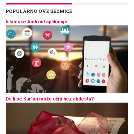
POPULARNO OVE SEDMICE
Islamske Android aplikacije
Da li se Kur´an može učiti bez abdesta?