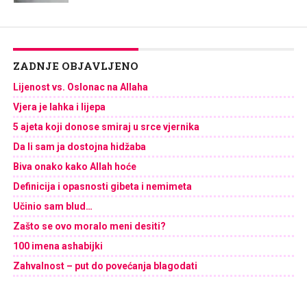
ZADNJE OBJAVLJENO
Lijenost vs. Oslonac na Allaha
Vjera je lahka i lijepa
5 ajeta koji donose smiraj u srce vjernika
Da li sam ja dostojna hidžaba
Biva onako kako Allah hoće
Definicija i opasnosti gibeta i nemimeta
Učinio sam blud…
Zašto se ovo moralo meni desiti?
100 imena ashabijki
Zahvalnost – put do povećanja blagodati