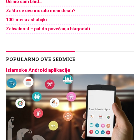
Učinio sam blud…
Zašto se ovo moralo meni desiti?
100 imena ashabijki
Zahvalnost – put do povećanja blagodati
POPULARNO OVE SEDMICE
Islamske Android aplikacije