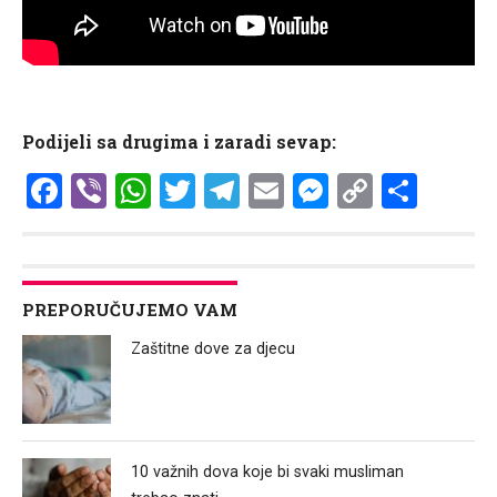
Podijeli sa drugima i zaradi sevap:
Facebook
Viber
WhatsApp
Twitter
Telegram
Email
Messenge
Copy
Shar
Link
PREPORUČUJEMO VAM
Zaštitne dove za djecu
10 važnih dova koje bi svaki musliman