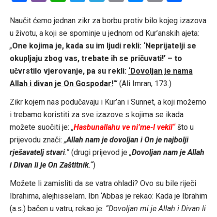
Link
Naučit ćemo jednan zikr za borbu protiv bilo kojeg izazova
u životu, a koji se spominje u jednom od Kur’anskih ajeta:
„
One kojima je, kada su im ljudi rekli: ‘Neprijatelji se
okupljaju zbog vas, trebate ih se pričuvati!’ – to
učvrstilo vjerovanje, pa su rekli:
‘Dovoljan je nama
Allah i divan je On Gospodar
!
‘“
(Ali Imran, 173.)
Zikr kojem nas podučavaju i Kur’an i Sunnet, a koji možemo
i trebamo koristiti za sve izazove s kojima se ikada
možete suočiti je:
„
Hasbunallahu ve ni’me-l vekil
“
što u
prijevodu znači:
„
Allah nam je dovoljan i On je najbolji
rješavatelj stvari
.“
(drugi prijevod je
„
Dovoljan nam je Allah
i Divan li je On Zaštitnik
.“
)
Možete li zamisliti da se vatra ohladi? Ovo su bile riječi
Ibrahima, alejhisselam. Ibn ‘Abbas je rekao: Kada je Ibrahim
(a.s.) bačen u vatru, rekao je:
“Dovoljan mi je Allah i Divan li