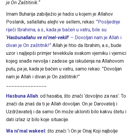
je On Zaštitinik.“
Imam Buharija zabilježio je hadis u kojem je Allahov
Poslanik, sallallahu alejhi ve sellem, rekao: ”
Posljednje
riječi Ibrahima, a.s., kada je bačen u vatru, bile su:
‘
Hasbunallahu ve ni’mel-vekil
!
’ – Dovoljan nam je Allah i
divan je On zaštitnik!
” Allah je htio da Ibrahim, a.s., bude
uzor i najljepši primjer tevekkula svakom vjerniku i vjernici
kojeg snađe nevolja i zadese ga iskušenja na Allahovom
putu, pa je, kada je bačen u vatru, samo rekao: ”Dovoljan
nam je Allah i divan je On zaštitnik!”
_______________
Hasbuna Allah
: od hasaba, što znači ‘dovoljno za nas’. To
znači da znaš da ti je Allah dovoljan. On je Darovatelj i
Uzdržavatelj i da samo On može ukloniti bilo kakvu štetu i
dati izlaz iz bilo koje situacije.
Wa ni’mal wakeel:
što znači ‘i On je Onaj Koji najbolje