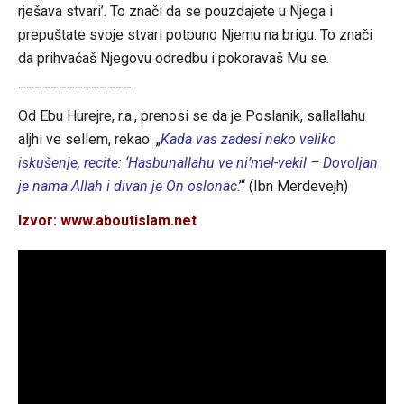
rješava stvari’. To znači da se pouzdajete u Njega i
prepuštate svoje stvari potpuno Njemu na brigu. To znači
da prihvaćaš Njegovu odredbu i pokoravaš Mu se.
______________
Od Ebu Hurejre, r.a., prenosi se da je Poslanik, sallallahu
aljhi ve sellem, rekao: „
Kada vas zadesi neko veliko
iskušenje, recite: ‘Hasbunallahu ve ni’mel-vekil – Dovoljan
je nama Allah i divan je On oslonac
.’“ (Ibn Merdevejh)
Izvor: www.aboutislam.net