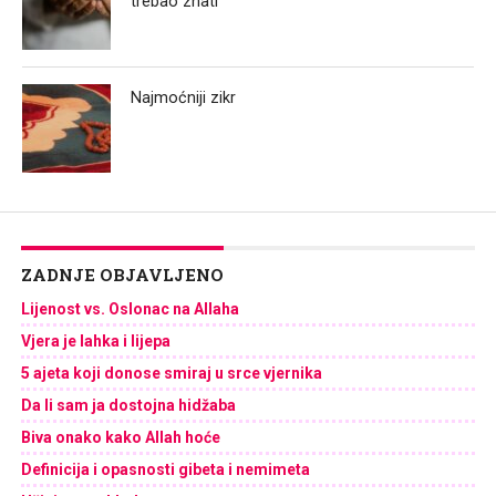
trebao znati
Najmoćniji zikr
ZADNJE OBJAVLJENO
Lijenost vs. Oslonac na Allaha
Vjera je lahka i lijepa
5 ajeta koji donose smiraj u srce vjernika
Da li sam ja dostojna hidžaba
Biva onako kako Allah hoće
Definicija i opasnosti gibeta i nemimeta