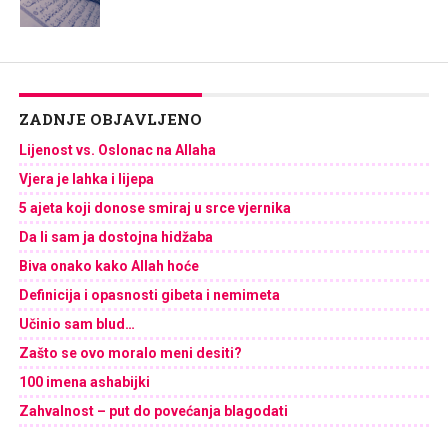
ZADNJE OBJAVLJENO
Lijenost vs. Oslonac na Allaha
Vjera je lahka i lijepa
5 ajeta koji donose smiraj u srce vjernika
Da li sam ja dostojna hidžaba
Biva onako kako Allah hoće
Definicija i opasnosti gibeta i nemimeta
Učinio sam blud…
Zašto se ovo moralo meni desiti?
100 imena ashabijki
Zahvalnost – put do povećanja blagodati