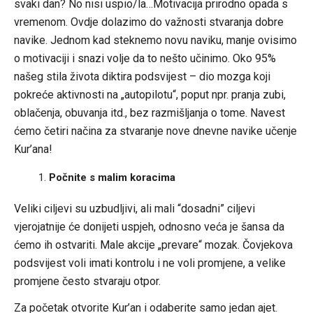
svaki dan? No nisi uspio/la…Motivacija prirodno opada s
vremenom. Ovdje dolazimo do važnosti stvaranja dobre
navike. Jednom kad steknemo novu naviku, manje ovisimo
o motivaciji i snazi ​​volje da to nešto učinimo. Oko 95%
našeg stila života diktira podsvijest – dio mozga koji
pokreće aktivnosti na „autopilotu“, poput npr. pranja zubi,
oblačenja, obuvanja itd., bez razmišljanja o tome. Navest
ćemo četiri načina za stvaranje nove dnevne navike učenje
Kur’ana!
Počnite s malim koracima
Veliki ciljevi su uzbudljivi, ali mali “dosadni” ciljevi
vjerojatnije će donijeti uspjeh, odnosno veća je šansa da
ćemo ih ostvariti. Male akcije „prevare“ mozak. Čovjekova
podsvijest voli imati kontrolu i ne voli promjene, a velike
promjene često stvaraju otpor.
Za početak otvorite Kur’an i odaberite samo jedan ajet.