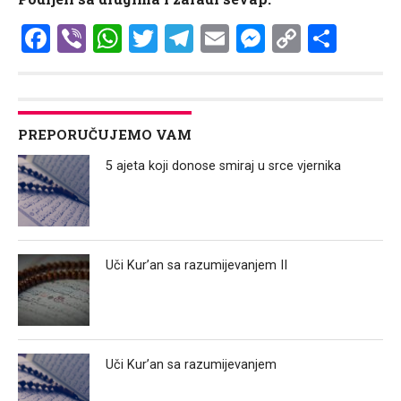
Facebook
Viber
WhatsApp
Twitter
Telegram
Email
Messenge
Copy
Shar
Link
PREPORUČUJEMO VAM
5 ajeta koji donose smiraj u srce vjernika
Uči Kur’an sa razumijevanjem II
Uči Kur’an sa razumijevanjem