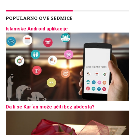
POPULARNO OVE SEDMICE
Islamske Android aplikacije
Da li se Kur´an može učiti bez abdesta?