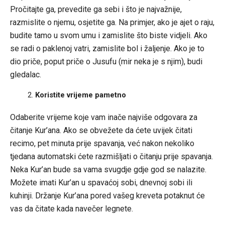
Pročitajte ga, prevedite ga sebi i što je najvažnije,
razmislite o njemu, osjetite ga. Na primjer, ako je ajet o raju,
budite tamo u svom umu i zamislite što biste vidjeli. Ako
se radi o paklenoj vatri, zamislite bol i žaljenje. Ako je to
dio priče, poput priče o Jusufu (mir neka je s njim), budi
gledalac.
Koristite vrijeme pametno
Odaberite vrijeme koje vam inače najviše odgovara za
čitanje Kur’ana. Ako se obvežete da ćete uvijek čitati
recimo, pet minuta prije spavanja, već nakon nekoliko
tjedana automatski ćete razmišljati o čitanju prije spavanja.
Neka Kur’an bude sa vama svugdje gdje god se nalazite.
Možete imati Kur’an u spavaćoj sobi, dnevnoj sobi ili
kuhinji. Držanje Kur’ana pored vašeg kreveta potaknut će
vas da čitate kada navečer legnete.