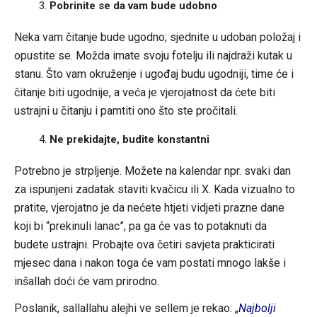
Pobrinite se da vam bude udobno
Neka vam čitanje bude ugodno; sjednite u udoban položaj i
opustite se. Možda imate svoju fotelju ili najdraži kutak u
stanu. Što vam okruženje i ugođaj budu ugodniji, time će i
čitanje biti ugodnije, a veća je vjerojatnost da ćete biti
ustrajni u čitanju i pamtiti ono što ste pročitali.
Ne prekidajte, budite konstantni
Potrebno je strpljenje. Možete na kalendar npr. svaki dan
za ispunjeni zadatak staviti kvačicu ili X. Kada vizualno to
pratite, vjerojatno je da nećete htjeti vidjeti prazne dane
koji bi “prekinuli lanac”, pa ga će vas to potaknuti da
budete ustrajni. Probajte ova četiri savjeta prakticirati
mjesec dana i nakon toga će vam postati mnogo lakše i
inšallah doći će vam prirodno.
Poslanik, sallallahu alejhi ve sellem je rekao: „
Najbolji