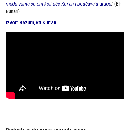
među vama su oni koji uče Kur’an i poučavaju druge
.“ (El-
Buhari)
Izvor: Razumjeti Kur’an
Podijeli sa drugima i zaradi sevap: