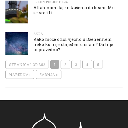
PRILOZI POSJETITELJA
Allah nam daje iskušenja da bismo Mu
se vratili
AKIDA
Kako može otići vječno u Džehennem
neko ko nije ubijeđen u islam? Da li je
to pravedno?
STRANICA 1 OD 862
1
2
3
4
5
NAREDNA ›
ZADNJA »