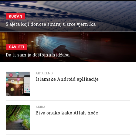
KUR'AN
5 ajeta koji donose smiraj u srce vjernika
SAVJETI
Da li sam ja dostojna hidžaba
AKTUELNO
Islamske Android aplikacije
AKIDA
Biva onako kako Allah hoće