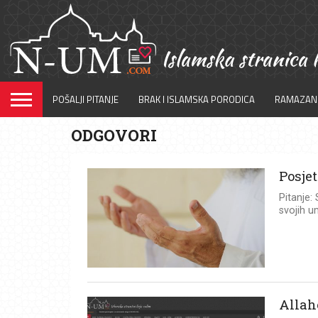
POŠALJI PITANJE
BRAK I ISLAMSKA PORODICA
RAMAZAN
ODGOVORI
Posje
Pitanje:
svojih um
Allah