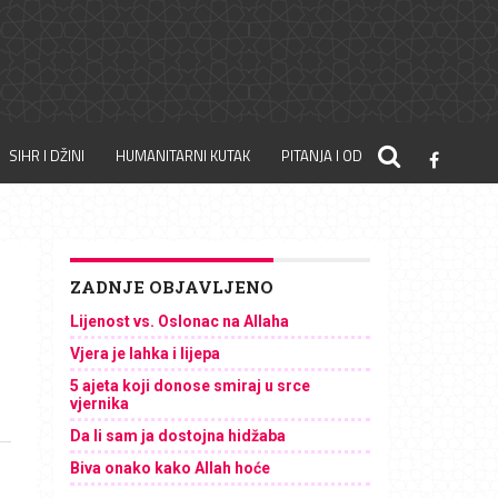
SIHR I DŽINI
HUMANITARNI KUTAK
PITANJA I ODGOVORI
ZADNJE OBJAVLJENO
Lijenost vs. Oslonac na Allaha
Vjera je lahka i lijepa
5 ajeta koji donose smiraj u srce
vjernika
Da li sam ja dostojna hidžaba
Biva onako kako Allah hoće