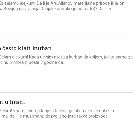
Es-selamu alejkum! Da li je Ars Allahov materijalne prirode ili je on
a Bozijeg upravljanja Dunjalukom(ako je poznato)? Da li je...
o često klati kurban
 Selam alejkum! Kada ucinim nijet za kurban da koljem, jeli to samo za
dinu ili moram posle 3 godine da...
in u hrani
 Selam! Imam jedno pitanje a tice se gelatina ako se nalazi u
ima, da li je muslimanu dozvoljeno jesti takve proizvode...