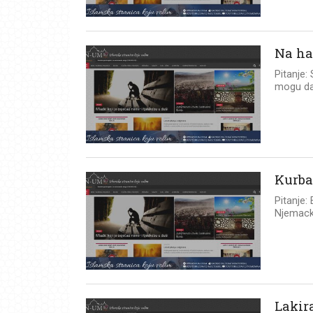
Na ha
Pitanje:
mogu da 
Kurba
Pitanje:
Njemacko
Lakir