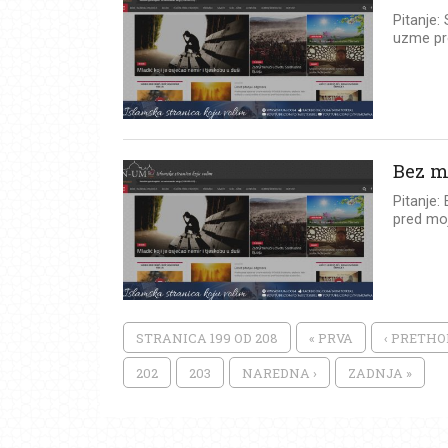
Pitanje:
uzme pre
Bez m
Pitanje:
pred moj
STRANICA 199 OD 208
« PRVA
‹ PRETH
202
203
NAREDNA ›
ZADNJA »