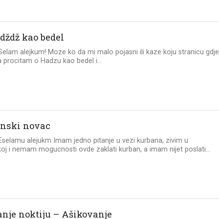
dždž kao bedel
 Selam alejkum! Moze ko da mi malo pojasni ili kaze koju stranicu gdj
procitam o Hadzu kao bedel i...
nski novac
 Eselamu alejukm Imam jedno pitanje u vezi kurbana, zivim u
j i nemam mogucnosti ovde zaklati kurban, a imam nijet poslati...
anje noktiju – Ašikovanje