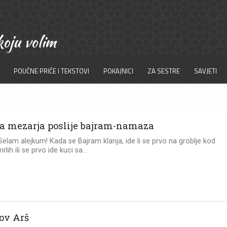
POUČNE PRIČE I TEKSTOVI
POKAJNICI
ZA SESTRE
SAVJETI
ta mezarja poslije bajram-namaza
 Selam alejkum! Kada se Bajram klanja, ide li se prvo na groblje kod
rlih ili se prvo ide kuci sa...
ov Arš