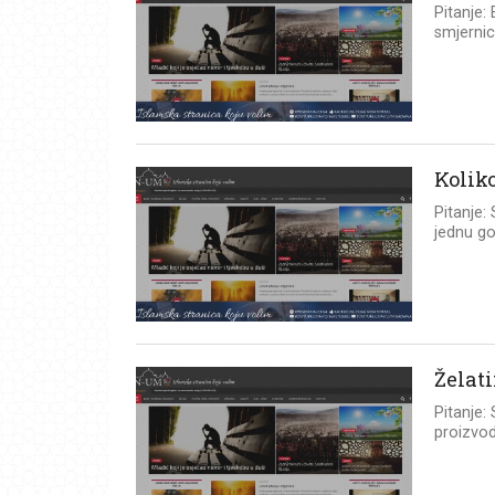
Pitanje: 
smjernic
Kolik
Pitanje:
jednu go
Želat
Pitanje:
proizvod