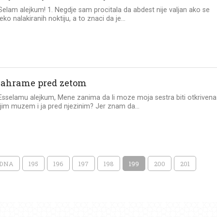
 Selam alejkum! 1. Negdje sam procitala da abdest nije valjan ako se
ko nalakiranih noktiju, a to znaci da je...
ahrame pred zetom
 Esselamu alejkum, Mene zanima da li moze moja sestra biti otkrivena
im muzem i ja pred njezinim? Jer znam da...
ODNA
195
196
197
198
199
200
201