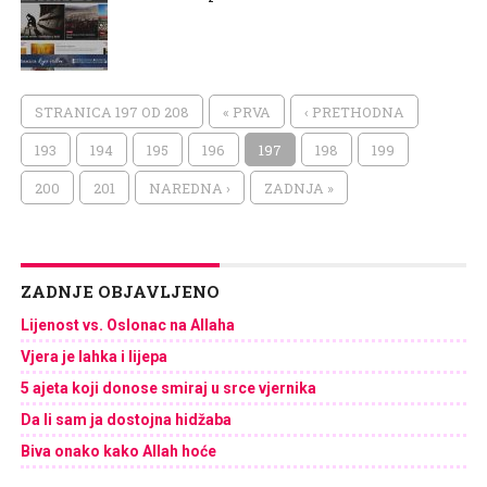
STRANICA 197 OD 208
« PRVA
‹ PRETHODNA
193
194
195
196
197
198
199
200
201
NAREDNA ›
ZADNJA »
ZADNJE OBJAVLJENO
Lijenost vs. Oslonac na Allaha
Vjera je lahka i lijepa
5 ajeta koji donose smiraj u srce vjernika
Da li sam ja dostojna hidžaba
Biva onako kako Allah hoće