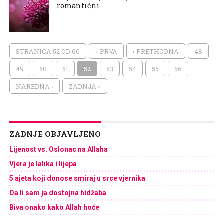
romantični
STRANICA 52 OD 60
« PRVA
‹ PRETHODNA
48
49
50
51
52
53
54
55
56
NAREDNA ›
ZADNJA »
ZADNJE OBJAVLJENO
Lijenost vs. Oslonac na Allaha
Vjera je lahka i lijepa
5 ajeta koji donose smiraj u srce vjernika
Da li sam ja dostojna hidžaba
Biva onako kako Allah hoće