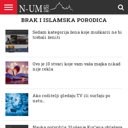
BRAK I ISLAMSKA PORODICA
ALLAHOVA
LIJEPA
BRAK I
DŽEHENNEM
DŽENNET
DOBROČINSTVO
DOVE
HADŽ
HADISI
HURIJE
HUMANITARNI
ILAHIJE
ISLAMOFOBIJA
IZREKE
KUR’AN
LIJEPI
NAMAZ
ODGOVORI
POKAJNICI
POUČNE
PRILOZI
PROBLEM
ŠALJIVE
RAMAZAN
REKAIK
SAVJETI
SIHR I
SMRT I
SNOVI
VJEROVJESNICI
ZANIMLJIVOSTI
ZA
ZDRAVLJE
IMENA
ISLAMSKA
PREMA
I ZIKR
KUTAK
I CITATI
ISLAM
PRIČE I
POSJETITELJA
I
PRIČE
DŽINNI
SUDNJI
I NAUKA
SESTRE
PORODICA
RODITELJIMA
TEKSTOVI
DEVIJACIJE
DAN
Sedam kategorija žena koje muškarci ne bi
U
trebali ženiti
DRUŠTVU
Ovo je 10 stvari koje vam vaša majka nikad
nije rekla
Ako roditelji gledaju TV ili surfaju po
netu…
Nauka potvrdila: Slušanje Kur’ana ublažava