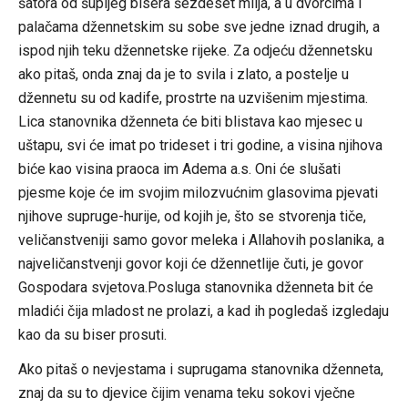
šatora od šupljeg bisera šezdeset milja, a u dvorcima i
palačama džennetskim su sobe sve jedne iznad drugih, a
ispod njih teku džennetske rijeke. Za odjeću džennetsku
ako pitaš, onda znaj da je to svila i zlato, a postelje u
džennetu su od kadife, prostrte na uzvišenim mjestima.
Lica stanovnika dženneta će biti blistava kao mjesec u
uštapu, svi će imat po trideset i tri godine, a visina njihova
biće kao visina praoca im Adema a.s. Oni će slušati
pjesme koje će im svojim milozvućnim glasovima pjevati
njihove supruge-hurije, od kojih je, što se stvorenja tiče,
veličanstveniji samo govor meleka i Allahovih poslanika, a
najveličanstvenji govor koji će džennetlije čuti, je govor
Gospodara svjetova.Posluga stanovnika dženneta bit će
mladići čija mladost ne prolazi, a kad ih pogledaš izgledaju
kao da su biser prosuti.
Ako pitaš o nevjestama i suprugama stanovnika dženneta,
znaj da su to djevice čijim venama teku sokovi vječne