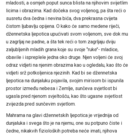
mladosti, a osmjeh poput sunca blista na njihovim svijetlim
licima i obrazima. Kad dočeka svog voljenog, pa šta reći o
susretu dva čedna i nevina bića, dva prekrasna cvijeta
čistom ljubavlju opijena. O kako će samo medene riječi,
džennetska ljepotica upućivati svom voljenom, sve dok mu
u zagrljaj ne padne, a šta tek reći o tom zagrljaju dviju
zaljubljenih mladih grana koje su svoje ‘’ruke’’- mladice,
obavile i ispreplele jedna oko druge. Njen voljeni će svoj
odraz vidjeti na njenim obrazima kao u ogledalu, kao što će
vidjeti srž potkoljenica njezinih. Kad bi se džennetska
ljepotica na dunjaluku pojavila, svojim mirisom bi ispunila
prostor između nebesa i Zemlje, sunčeva svjetlost bi
ugasla pred njenom svjeltošću, kao što ugasne svjetlost
zvijezda pred sunčevim svjetlom.
Mahrama na glavi džennetskih ljepotica je vrijednija od
dunjaluka i svega što je na njemu, one su potpuno čiste i
čedne, nikakvih fizioloških potreba neće imati, njihova