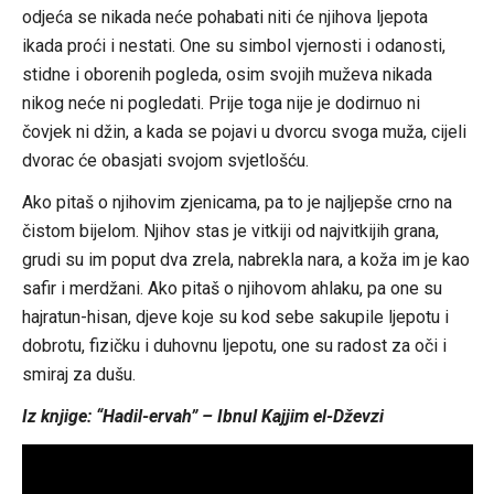
odjeća se nikada neće pohabati niti će njihova ljepota
ikada proći i nestati. One su simbol vjernosti i odanosti,
stidne i oborenih pogleda, osim svojih muževa nikada
nikog neće ni pogledati. Prije toga nije je dodirnuo ni
čovjek ni džin, a kada se pojavi u dvorcu svoga muža, cijeli
dvorac će obasjati svojom svjetlošću.
Ako pitaš o njihovim zjenicama, pa to je najljepše crno na
čistom bijelom. Njihov stas je vitkiji od najvitkijih grana,
grudi su im poput dva zrela, nabrekla nara, a koža im je kao
safir i merdžani. Ako pitaš o njihovom ahlaku, pa one su
hajratun-hisan, djeve koje su kod sebe sakupile ljepotu i
dobrotu, fizičku i duhovnu ljepotu, one su radost za oči i
smiraj za dušu.
Iz knjige: “Hadil-ervah” – Ibnul Kajjim el-Dževzi