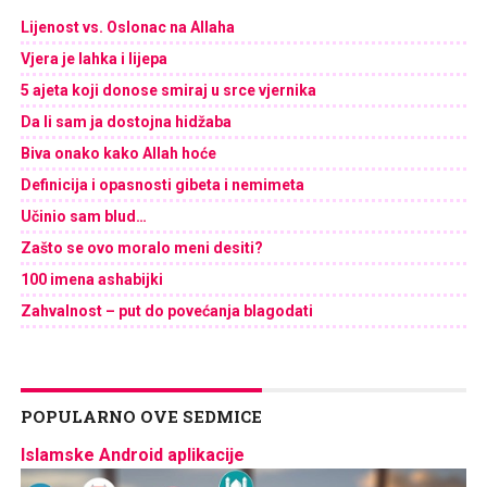
Lijenost vs. Oslonac na Allaha
Vjera je lahka i lijepa
5 ajeta koji donose smiraj u srce vjernika
Da li sam ja dostojna hidžaba
Biva onako kako Allah hoće
Definicija i opasnosti gibeta i nemimeta
Učinio sam blud…
Zašto se ovo moralo meni desiti?
100 imena ashabijki
Zahvalnost – put do povećanja blagodati
POPULARNO OVE SEDMICE
Islamske Android aplikacije