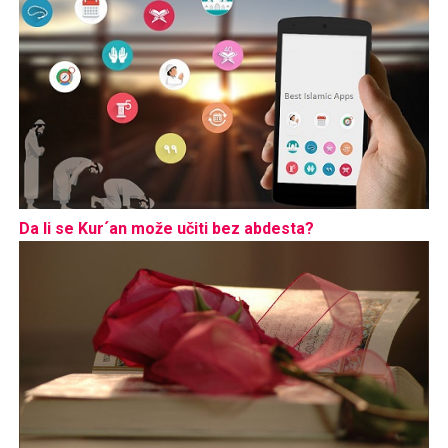
Da li se Kur´an može učiti bez abdesta?