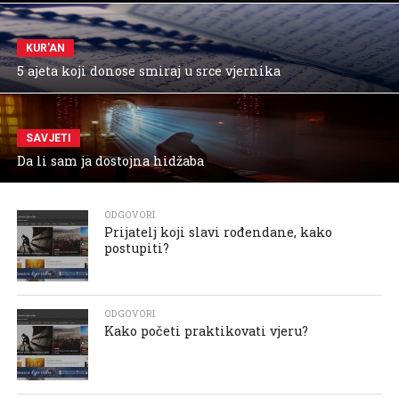
KUR'AN
5 ajeta koji donose smiraj u srce vjernika
SAVJETI
Da li sam ja dostojna hidžaba
ODGOVORI
Prijatelj koji slavi rođendane, kako
postupiti?
ODGOVORI
Kako početi praktikovati vjeru?