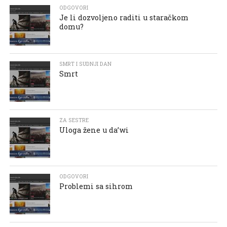
ODGOVORI
Je li dozvoljeno raditi u staračkom
domu?
SMRT I SUDNJI DAN
Smrt
ZA SESTRE
Uloga žene u da’wi
ODGOVORI
Problemi sa sihrom