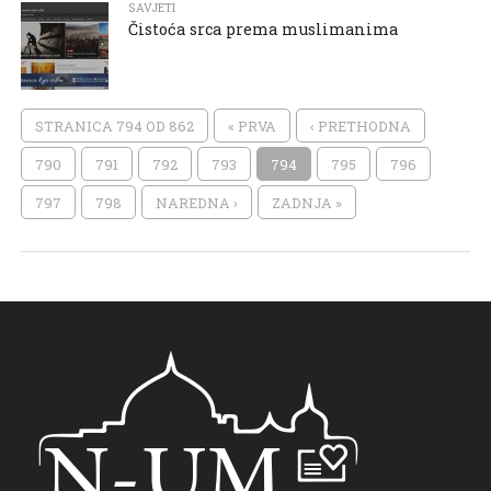
SAVJETI
Čistoća srca prema muslimanima
STRANICA 794 OD 862
« PRVA
‹ PRETHODNA
790
791
792
793
794
795
796
797
798
NAREDNA ›
ZADNJA »