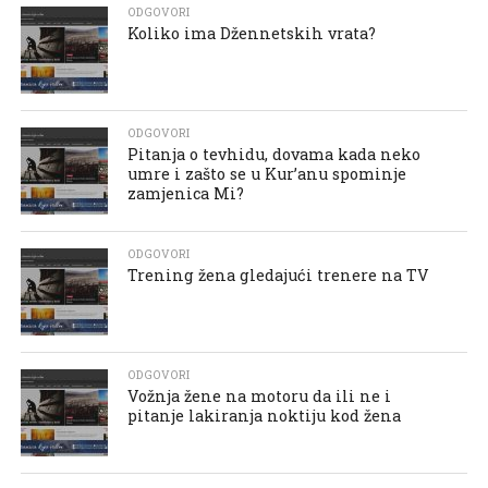
ODGOVORI
Koliko ima Džennetskih vrata?
ODGOVORI
Pitanja o tevhidu, dovama kada neko
umre i zašto se u Kur’anu spominje
zamjenica Mi?
ODGOVORI
Trening žena gledajući trenere na TV
ODGOVORI
Vožnja žene na motoru da ili ne i
pitanje lakiranja noktiju kod žena