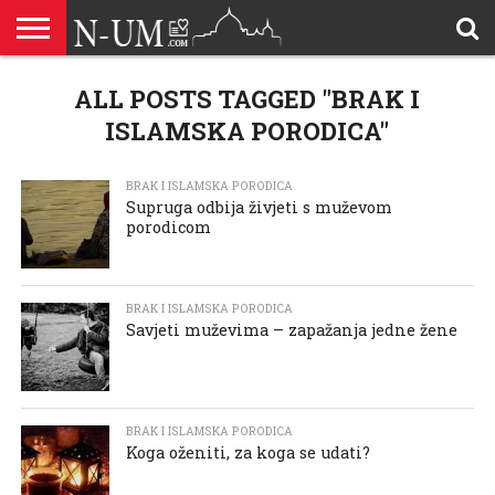
ALLAHOVA
LIJEPA
ALL POSTS TAGGED "BRAK I
BRAK I
DŽEHENNEM
DŽENNET
DOBROČINSTVO
DOVE
HADŽ
HADISI
HURIJE
HUMANITARNI
ILAHIJE
ISLAMOFOBIJA
IZREKE
KUR’AN
LIJEPI
NAMAZ
ODGOVORI
POKAJNICI
POUČNE
PRILOZI
PROBLEM
ŠALJIVE
RAMAZAN
REKAIK
SAVJETI
SIHR I
SMRT I
SNOVI
VJEROVJESNICI
ZANIMLJIVOSTI
ZA
ZDRAVLJE
IMENA
ISLAMSKA
PREMA
I ZIKR
KUTAK
I CITATI
ISLAM
PRIČE I
POSJETITELJA
I
PRIČE
DŽINNI
SUDNJI
I NAUKA
SESTRE
PORODICA
RODITELJIMA
TEKSTOVI
DEVIJACIJE
DAN
ISLAMSKA PORODICA"
U
DRUŠTVU
BRAK I ISLAMSKA PORODICA
Supruga odbija živjeti s muževom
porodicom
BRAK I ISLAMSKA PORODICA
Savjeti muževima – zapažanja jedne žene
BRAK I ISLAMSKA PORODICA
Koga oženiti, za koga se udati?