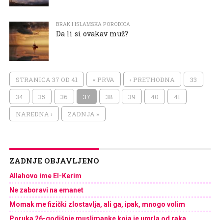
BRAK I ISLAMSKA PORODICA
Da li si ovakav muž?
STRANICA 37 OD 41
« PRVA
‹ PRETHODNA
33
34
35
36
37
38
39
40
41
NAREDNA ›
ZADNJA »
ZADNJE OBJAVLJENO
Allahovo ime El-Kerim
Ne zaboravi na emanet
Momak me fizički zlostavlja, ali ga, ipak, mnogo volim
Poruka 26-godišnje muslimanke koja je umrla od raka