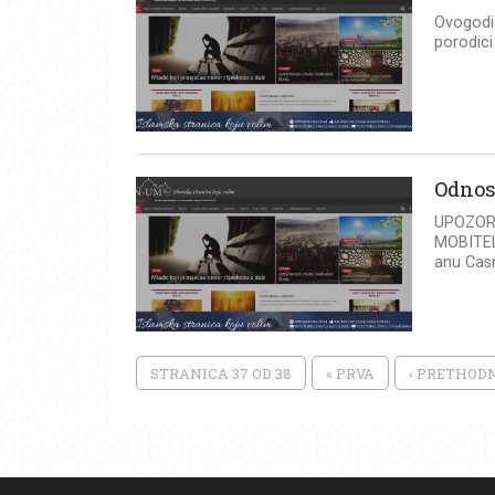
Ovogodiš
porodici
Odnos
UPOZOR
MOBITEL
anu Casn
STRANICA 37 OD 38
« PRVA
‹ PRETHOD