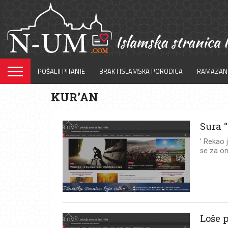
POŠALJI PITANJE
BRAK I ISLAMSKA PORODICA
RAMAZAN
KUR’AN
Sura 
' Rekao 
se za on
Loše p