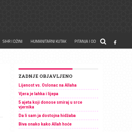
SIHR I DŽINI
HUMANITARNI KUTAK
PITANJA I ODGOVORI
ZADNJE OBJAVLJENO
e
Lijenost vs. Oslonac na Allaha
Vjera je lahka i lijepa
5 ajeta koji donose smiraj u srce
vjernika
Da li sam ja dostojna hidžaba
Biva onako kako Allah hoće