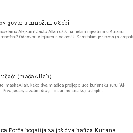
ov govor u množini o Sebi
 Esselamu Alejkum! Zašto Allah dž.š. na nekim mjestima u Kuranu
 množini? Odgovor: Alejkumus-selam! U Semitskim jezicima (a arapsk
 učači (mašaAllah)
te, mashaAllah, kako dva mladica preljepo uce kur'ansku suru "Al-
 Prvo jedan, a zatim drugi - insan ne zna koji od njih...
ca Porča bogatija za još dva hafiza Kur’ana