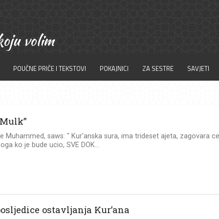
POUČNE PRIČE I TEKSTOVI
POKAJNICI
ZA SESTRE
SAVJETI
“Mulk”
je Muhammed, saws: " Kur'anska sura, ima trideset ajeta, zagovara c
oga ko je bude ucio, SVE DOK...
osljedice ostavljanja Kur’ana