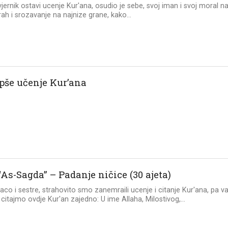
vjernik ostavi ucenje Kur'ana, osudio je sebe, svoj iman i svoj moral n
krah i srozavanje na najnize grane, kako...
epše učenje Kur’ana
“As-Sagda” – Padanje ničice (30 ajeta)
aco i sestre, strahovito smo zanemraili ucenje i citanje Kur'ana, pa v
citajmo ovdje Kur'an zajedno: U ime Allaha, Milostivog,...