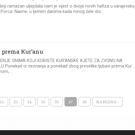
nji ramazan uljepšala nam je vijest o dvoje novih hafiza u sarajevsko
 Porca. Naime, u ljetnim danima kada mnog žele što...
 prema Kur’anu
ENJE ONIMA KOJI KORISTE KUR'ANSKE AJETE ZA ZVONO NA
U Ponekad iz neznanja a ponekad zbog prevelike ljubavi prema Kur
om,...
NA
33
34
35
36
37
38
NAREDNA ›