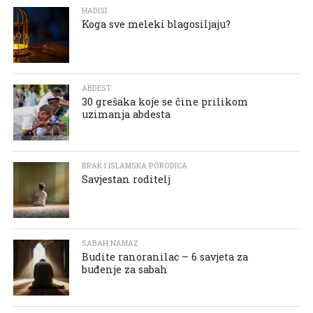
HADISI
Koga sve meleki blagosiljaju?
ABDEST
30 grešaka koje se čine prilikom
uzimanja abdesta
BRAK I ISLAMSKA PORODICA
Savjestan roditelj
SABAH NAMAZ
Budite ranoranilac – 6 savjeta za
buđenje za sabah