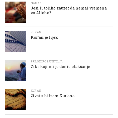
NAMAZ
Jesi li toliko zauzet da nemaš vremena
za Allaha?
KUR'AN
Kur’an je lijek
PRILOZI POSJETITELJA
Zikr koji mi je donio olakšanje
KUR'AN
Život s hifzom Kur’ana