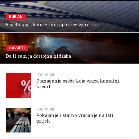
KUR'AN
5 ajeta koji donose smiraj u srce vjernika
SAVJETI
Da li sam ja dostojna hidžaba
ODGOVORI
Pomaganje osobe koja vraća kamatni
kredit
ODGOVORI
Pokajanje i stalno vraćanje na isti
grijeh