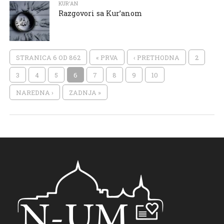
KUR'AN
Razgovori sa Kur’anom
STRANICA 6 OD 862
« PRVA
‹ PRETHODNA
2
3
4
5
6
7
8
9
10
NAREDNA ›
ZADNJA »